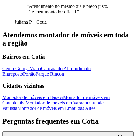
"
Atendimento no mesmo dia e preço justo.
Já é meu montador oficial.
"
Juliana P.
·
Cotia
Atendemos
montador de móveis
em toda
a região
Bairros em
Cotia
Centro
Granja Viana
Caucaia do Alto
Jardim do
Entreposto
Portão
Parque Rincon
Cidades vizinhas
Montador de móveis
em
Itapevi
Montador de móveis
em
Carapicuíba
Montador de móveis
em
Vargem Grande
Paulista
Montador de móveis
em
Embu das Artes
Perguntas frequentes em
Cotia