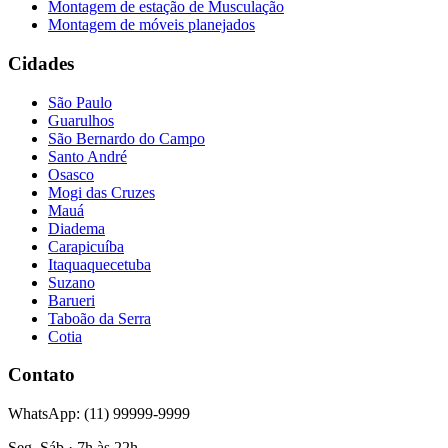
Montagem de estação de Musculação
Montagem de móveis planejados
Cidades
São Paulo
Guarulhos
São Bernardo do Campo
Santo André
Osasco
Mogi das Cruzes
Mauá
Diadema
Carapicuíba
Itaquaquecetuba
Suzano
Barueri
Taboão da Serra
Cotia
Contato
WhatsApp: (11) 99999-9999
Seg–Sáb · 7h às 22h