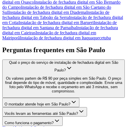
digital
em
Osasco
Instalação de fechadura digital
em
São Bernardo
do Campo
Instalação de fechadura digital
em
São Caetano do
Sul
Instalação de fechadura digital
em
Diadema
Instalação de
fechadura digital
em
Taboão da Serra
Instalação de fechadura digital
em
Cotia
Instalação de fechadura digital
em
Barueri
Instalação de
fechadura digital
em
Santana de Parnaíba
Instalação de fechadura
digital
em
Caieiras
Instalação de fechadura digital
em
Mairiporã
Instalação de fechadura digital
em
Itaquaquecetuba
Perguntas frequentes em
São Paulo
Qual o preço do serviço de instalação de fechadura digital em São
Paulo?
Os valores partem de R$ 90 por peça simples em São Paulo. O preço
final depende do tipo de móvel, quantidade e complexidade. Envie uma
foto pelo WhatsApp e recebe o orçamento em até 3 minutos, sem
compromisso.
O montador atende hoje em São Paulo?
Vocês levam as ferramentas até São Paulo?
Como funciona o pagamento?