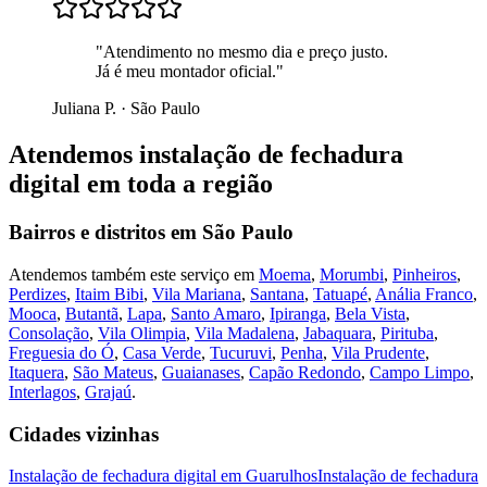
"
Atendimento no mesmo dia e preço justo.
Já é meu montador oficial.
"
Juliana P.
·
São Paulo
Atendemos
instalação de fechadura
digital
em toda a região
Bairros e distritos em
São Paulo
Atendemos também este serviço em
Moema
,
Morumbi
,
Pinheiros
,
Perdizes
,
Itaim Bibi
,
Vila Mariana
,
Santana
,
Tatuapé
,
Anália Franco
,
Mooca
,
Butantã
,
Lapa
,
Santo Amaro
,
Ipiranga
,
Bela Vista
,
Consolação
,
Vila Olimpia
,
Vila Madalena
,
Jabaquara
,
Pirituba
,
Freguesia do Ó
,
Casa Verde
,
Tucuruvi
,
Penha
,
Vila Prudente
,
Itaquera
,
São Mateus
,
Guaianases
,
Capão Redondo
,
Campo Limpo
,
Interlagos
,
Grajaú
.
Cidades vizinhas
Instalação de fechadura digital
em
Guarulhos
Instalação de fechadura