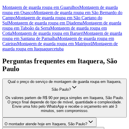
Montagem de guarda roupa
em
Guarulhos
Montagem de guarda
roupa
em
Osasco
Montagem de guarda roupa
em
São Bernardo do
Campo
Montagem de guarda roupa
em
São Caetano do
Sul
Montagem de guarda roupa
em
Diadema
Montagem de guarda
roupa
em
Taboão da Serra
Montagem de guarda roupa
em
Cotia
Montagem de guarda roupa
em
Barueri
Montagem de guarda
roupa
em
Santana de Parnaíba
Montagem de guarda roupa
em
Caieiras
Montagem de guarda roupa
em
Mairiporã
Montagem de
guarda roupa
em
Itaquaquecetuba
Perguntas frequentes em
Itaquera, São
Paulo
Qual o preço do serviço de montagem de guarda roupa em Itaquera,
São Paulo?
Os valores partem de R$ 90 por peça simples em Itaquera, São Paulo.
O preço final depende do tipo de móvel, quantidade e complexidade.
Envie uma foto pelo WhatsApp e recebe o orçamento em até 3
minutos, sem compromisso.
O montador atende hoje em Itaquera, São Paulo?