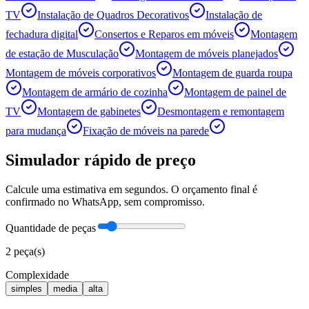
TV
Instalação de Quadros Decorativos
Instalação de
fechadura digital
Consertos e Reparos em móveis
Montagem
de estação de Musculação
Montagem de móveis planejados
Montagem de móveis corporativos
Montagem de guarda roupa
Montagem de armário de cozinha
Montagem de painel de
TV
Montagem de gabinetes
Desmontagem e remontagem
para mudança
Fixação de móveis na parede
Simulador rápido de preço
Calcule uma estimativa em segundos. O orçamento final é
confirmado no WhatsApp, sem compromisso.
Quantidade de peças
2
peça(s)
Complexidade
simples
media
alta