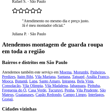
Rafael S.
·
São Paulo
"
Atendimento no mesmo dia e preço justo.
Já é meu montador oficial.
"
Juliana P.
·
São Paulo
Atendemos
montagem de guarda roupa
em toda a região
Bairros e distritos em
São Paulo
Atendemos também este serviço em
Moema
,
Morumbi
,
Pinheiros
,
Perdizes
,
Itaim Bibi
,
Vila Mariana
,
Santana
,
Tatuapé
,
Anália Franco
,
Mooca
,
Butantã
,
Lapa
,
Santo Amaro
,
Ipiranga
,
Bela Vista
,
Consolação
,
Vila Olimpia
,
Vila Madalena
,
Jabaquara
,
Pirituba
,
Freguesia do Ó
,
Casa Verde
,
Tucuruvi
,
Penha
,
Vila Prudente
,
São
Mateus
,
Guaianases
,
Capão Redondo
,
Campo Limpo
,
Interlagos
,
Grajaú
.
Cidades vizinhas