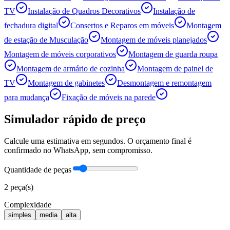
TV
Instalação de Quadros Decorativos
Instalação de
fechadura digital
Consertos e Reparos em móveis
Montagem
de estação de Musculação
Montagem de móveis planejados
Montagem de móveis corporativos
Montagem de guarda roupa
Montagem de armário de cozinha
Montagem de painel de
TV
Montagem de gabinetes
Desmontagem e remontagem
para mudança
Fixação de móveis na parede
Simulador rápido de preço
Calcule uma estimativa em segundos. O orçamento final é
confirmado no WhatsApp, sem compromisso.
Quantidade de peças
2
peça(s)
Complexidade
simples
media
alta