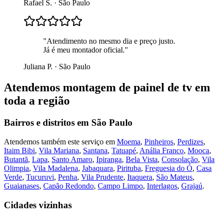
Rafael S.
·
São Paulo
"
Atendimento no mesmo dia e preço justo.
Já é meu montador oficial.
"
Juliana P.
·
São Paulo
Atendemos
montagem de painel de tv
em
toda a região
Bairros e distritos em
São Paulo
Atendemos também este serviço em
Moema
,
Pinheiros
,
Perdizes
,
Itaim Bibi
,
Vila Mariana
,
Santana
,
Tatuapé
,
Anália Franco
,
Mooca
,
Butantã
,
Lapa
,
Santo Amaro
,
Ipiranga
,
Bela Vista
,
Consolação
,
Vila
Olimpia
,
Vila Madalena
,
Jabaquara
,
Pirituba
,
Freguesia do Ó
,
Casa
Verde
,
Tucuruvi
,
Penha
,
Vila Prudente
,
Itaquera
,
São Mateus
,
Guaianases
,
Capão Redondo
,
Campo Limpo
,
Interlagos
,
Grajaú
.
Cidades vizinhas