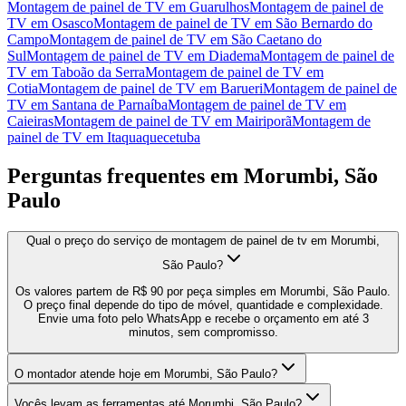
Montagem de painel de TV
em
Guarulhos
Montagem de painel de
TV
em
Osasco
Montagem de painel de TV
em
São Bernardo do
Campo
Montagem de painel de TV
em
São Caetano do
Sul
Montagem de painel de TV
em
Diadema
Montagem de painel de
TV
em
Taboão da Serra
Montagem de painel de TV
em
Cotia
Montagem de painel de TV
em
Barueri
Montagem de painel de
TV
em
Santana de Parnaíba
Montagem de painel de TV
em
Caieiras
Montagem de painel de TV
em
Mairiporã
Montagem de
painel de TV
em
Itaquaquecetuba
Perguntas frequentes em
Morumbi, São
Paulo
Qual o preço do serviço de montagem de painel de tv em Morumbi,
São Paulo?
Os valores partem de R$ 90 por peça simples em Morumbi, São Paulo.
O preço final depende do tipo de móvel, quantidade e complexidade.
Envie uma foto pelo WhatsApp e recebe o orçamento em até 3
minutos, sem compromisso.
O montador atende hoje em Morumbi, São Paulo?
Vocês levam as ferramentas até Morumbi, São Paulo?