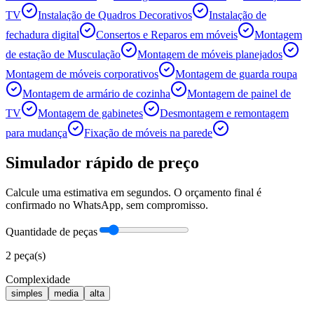
TV
Instalação de Quadros Decorativos
Instalação de
fechadura digital
Consertos e Reparos em móveis
Montagem
de estação de Musculação
Montagem de móveis planejados
Montagem de móveis corporativos
Montagem de guarda roupa
Montagem de armário de cozinha
Montagem de painel de
TV
Montagem de gabinetes
Desmontagem e remontagem
para mudança
Fixação de móveis na parede
Simulador rápido de preço
Calcule uma estimativa em segundos. O orçamento final é
confirmado no WhatsApp, sem compromisso.
Quantidade de peças
2
peça(s)
Complexidade
simples
media
alta