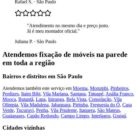
Rafael S.
·
São Paulo
"
Atendimento no mesmo dia e preço justo.
Já é meu montador oficial.
"
Juliana P.
·
São Paulo
Atendemos
fixação de móveis na parede
em toda a região
Bairros e distritos em
São Paulo
Atendemos também este serviço em
Moema
,
Morumbi
,
Pinheiros
,
Perdizes
,
Itaim Bibi
,
Vila Mariana
,
Santana
,
Tatuapé
,
Anália Franco
,
Mooca
,
Butantã
,
Lapa
,
Ipiranga
,
Bela Vista
,
Consolação
,
Vila
Olimpia
,
Vila Madalena
,
Jabaquara
,
Pirituba
,
Freguesia do Ó
,
Casa
Verde
,
Tucuruvi
,
Penha
,
Vila Prudente
,
Itaquera
,
São Mateus
,
Guaianases
,
Capão Redondo
,
Campo Limpo
,
Interlagos
,
Grajaú
.
Cidades vizinhas