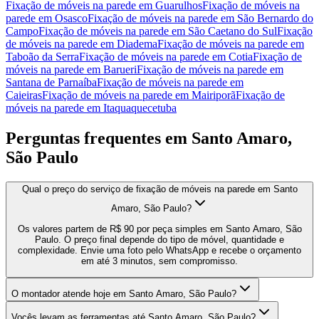
Fixação de móveis na parede
em
Guarulhos
Fixação de móveis na
parede
em
Osasco
Fixação de móveis na parede
em
São Bernardo do
Campo
Fixação de móveis na parede
em
São Caetano do Sul
Fixação
de móveis na parede
em
Diadema
Fixação de móveis na parede
em
Taboão da Serra
Fixação de móveis na parede
em
Cotia
Fixação de
móveis na parede
em
Barueri
Fixação de móveis na parede
em
Santana de Parnaíba
Fixação de móveis na parede
em
Caieiras
Fixação de móveis na parede
em
Mairiporã
Fixação de
móveis na parede
em
Itaquaquecetuba
Perguntas frequentes em
Santo Amaro,
São Paulo
Qual o preço do serviço de fixação de móveis na parede em Santo
Amaro, São Paulo?
Os valores partem de R$ 90 por peça simples em Santo Amaro, São
Paulo. O preço final depende do tipo de móvel, quantidade e
complexidade. Envie uma foto pelo WhatsApp e recebe o orçamento
em até 3 minutos, sem compromisso.
O montador atende hoje em Santo Amaro, São Paulo?
Vocês levam as ferramentas até Santo Amaro, São Paulo?