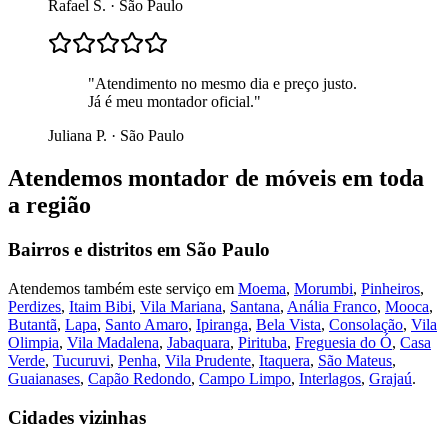
Rafael S.
·
São Paulo
"
Atendimento no mesmo dia e preço justo.
Já é meu montador oficial.
"
Juliana P.
·
São Paulo
Atendemos
montador de móveis
em toda
a região
Bairros e distritos em
São Paulo
Atendemos também este serviço em
Moema
,
Morumbi
,
Pinheiros
,
Perdizes
,
Itaim Bibi
,
Vila Mariana
,
Santana
,
Anália Franco
,
Mooca
,
Butantã
,
Lapa
,
Santo Amaro
,
Ipiranga
,
Bela Vista
,
Consolação
,
Vila
Olimpia
,
Vila Madalena
,
Jabaquara
,
Pirituba
,
Freguesia do Ó
,
Casa
Verde
,
Tucuruvi
,
Penha
,
Vila Prudente
,
Itaquera
,
São Mateus
,
Guaianases
,
Capão Redondo
,
Campo Limpo
,
Interlagos
,
Grajaú
.
Cidades vizinhas