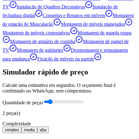
TV
Instalação de Quadros Decorativos
Instalação de
fechadura digital
Consertos e Reparos em móveis
Montagem
de estação de Musculação
Montagem de móveis planejados
Montagem de móveis corporativos
Montagem de guarda roupa
Montagem de armário de cozinha
Montagem de painel de
TV
Montagem de gabinetes
Desmontagem e remontagem
para mudança
Fixação de móveis na parede
Simulador rápido de preço
Calcule uma estimativa em segundos. O orçamento final é
confirmado no WhatsApp, sem compromisso.
Quantidade de peças
2
peça(s)
Complexidade
simples
media
alta