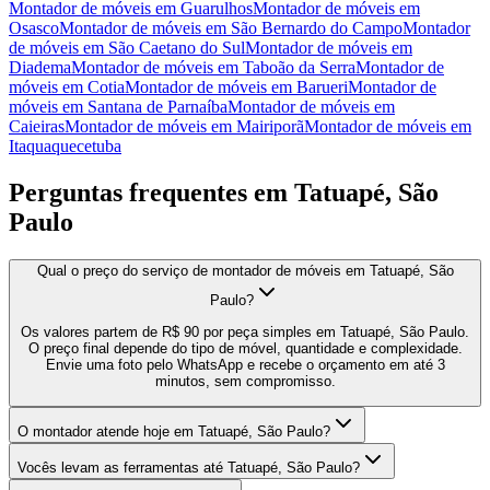
Montador de móveis
em
Guarulhos
Montador de móveis
em
Osasco
Montador de móveis
em
São Bernardo do Campo
Montador
de móveis
em
São Caetano do Sul
Montador de móveis
em
Diadema
Montador de móveis
em
Taboão da Serra
Montador de
móveis
em
Cotia
Montador de móveis
em
Barueri
Montador de
móveis
em
Santana de Parnaíba
Montador de móveis
em
Caieiras
Montador de móveis
em
Mairiporã
Montador de móveis
em
Itaquaquecetuba
Perguntas frequentes em
Tatuapé, São
Paulo
Qual o preço do serviço de montador de móveis em Tatuapé, São
Paulo?
Os valores partem de R$ 90 por peça simples em Tatuapé, São Paulo.
O preço final depende do tipo de móvel, quantidade e complexidade.
Envie uma foto pelo WhatsApp e recebe o orçamento em até 3
minutos, sem compromisso.
O montador atende hoje em Tatuapé, São Paulo?
Vocês levam as ferramentas até Tatuapé, São Paulo?