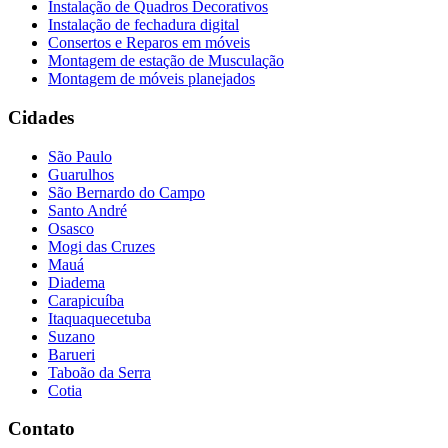
Instalação de Quadros Decorativos
Instalação de fechadura digital
Consertos e Reparos em móveis
Montagem de estação de Musculação
Montagem de móveis planejados
Cidades
São Paulo
Guarulhos
São Bernardo do Campo
Santo André
Osasco
Mogi das Cruzes
Mauá
Diadema
Carapicuíba
Itaquaquecetuba
Suzano
Barueri
Taboão da Serra
Cotia
Contato