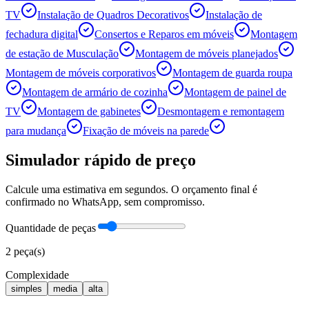
TV
Instalação de Quadros Decorativos
Instalação de
fechadura digital
Consertos e Reparos em móveis
Montagem
de estação de Musculação
Montagem de móveis planejados
Montagem de móveis corporativos
Montagem de guarda roupa
Montagem de armário de cozinha
Montagem de painel de
TV
Montagem de gabinetes
Desmontagem e remontagem
para mudança
Fixação de móveis na parede
Simulador rápido de preço
Calcule uma estimativa em segundos. O orçamento final é
confirmado no WhatsApp, sem compromisso.
Quantidade de peças
2
peça(s)
Complexidade
simples
media
alta