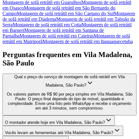
Montagem de sofá retrátil
em
Guarulhos
Montagem de sofá retrátil
em
Osasco
Montagem de sofá retrátil
em
São Bernardo do
Campo
Montagem de sofá retrátil
em
São Caetano do Sul
Montagem
de sofá retrátil
em
Diadema
Montagem de sofá retrátil
em
Taboão da
Serra
Montagem de sofá retrátil
em
Cotia
Montagem de sofá retrátil
em
Barueri
Montagem de sofá retrátil
em
Santana de
Parnaíba
Montagem de sofá retrátil
em
Caieiras
Montagem de sofá
retrátil
em
Mairiporã
Montagem de sofá retrátil
em
Itaquaquecetuba
Perguntas frequentes em
Vila Madalena,
São Paulo
Qual o preço do serviço de montagem de sofá retrátil em Vila
Madalena, São Paulo?
Os valores partem de R$ 90 por peça simples em Vila Madalena, São
Paulo. O preço final depende do tipo de móvel, quantidade e
complexidade. Envie uma foto pelo WhatsApp e recebe o orçamento
em até 3 minutos, sem compromisso.
O montador atende hoje em Vila Madalena, São Paulo?
Vocês levam as ferramentas até Vila Madalena, São Paulo?