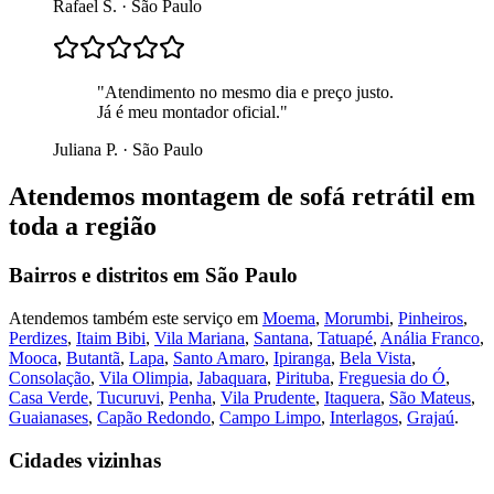
Rafael S.
·
São Paulo
"
Atendimento no mesmo dia e preço justo.
Já é meu montador oficial.
"
Juliana P.
·
São Paulo
Atendemos
montagem de sofá retrátil
em
toda a região
Bairros e distritos em
São Paulo
Atendemos também este serviço em
Moema
,
Morumbi
,
Pinheiros
,
Perdizes
,
Itaim Bibi
,
Vila Mariana
,
Santana
,
Tatuapé
,
Anália Franco
,
Mooca
,
Butantã
,
Lapa
,
Santo Amaro
,
Ipiranga
,
Bela Vista
,
Consolação
,
Vila Olimpia
,
Jabaquara
,
Pirituba
,
Freguesia do Ó
,
Casa Verde
,
Tucuruvi
,
Penha
,
Vila Prudente
,
Itaquera
,
São Mateus
,
Guaianases
,
Capão Redondo
,
Campo Limpo
,
Interlagos
,
Grajaú
.
Cidades vizinhas