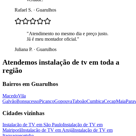
Rafael S.
·
Guarulhos
"
Atendimento no mesmo dia e preço justo.
Já é meu montador oficial.
"
Juliana P.
·
Guarulhos
Atendemos
instalação de tv
em toda a
região
Bairros em
Guarulhos
Macedo
Vila
Galvão
Bonsucesso
Picanço
Gopouva
Taboão
Cumbica
Cecap
Maia
Parav
Cidades vizinhas
Instalação de TV
em
São Paulo
Instalação de TV
em
Mairiporã
Instalação de TV
em
Arujá
Instalação de TV
em
Itaquaquecetuba