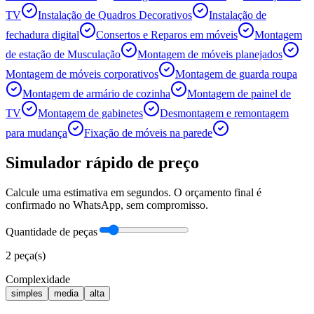
TV
Instalação de Quadros Decorativos
Instalação de
fechadura digital
Consertos e Reparos em móveis
Montagem
de estação de Musculação
Montagem de móveis planejados
Montagem de móveis corporativos
Montagem de guarda roupa
Montagem de armário de cozinha
Montagem de painel de
TV
Montagem de gabinetes
Desmontagem e remontagem
para mudança
Fixação de móveis na parede
Simulador rápido de preço
Calcule uma estimativa em segundos. O orçamento final é
confirmado no WhatsApp, sem compromisso.
Quantidade de peças
2
peça(s)
Complexidade
simples
media
alta