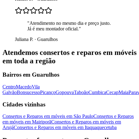
"
Atendimento no mesmo dia e preço justo.
Já é meu montador oficial.
"
Juliana P.
·
Guarulhos
Atendemos
consertos e reparos em móveis
em toda a região
Bairros em
Guarulhos
Centro
Macedo
Vila
Galvão
Bonsucesso
Picanço
Gopouva
Taboão
Cumbica
Cecap
Maia
Parav
Cidades vizinhas
Consertos e Reparos em móveis
em
São Paulo
Consertos e Reparos
em móveis
em
Mairiporã
Consertos e Reparos em móveis
em
Arujá
Consertos e Reparos em móveis
em
Itaquaquecetuba