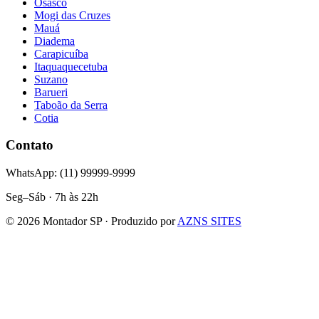
Osasco
Mogi das Cruzes
Mauá
Diadema
Carapicuíba
Itaquaquecetuba
Suzano
Barueri
Taboão da Serra
Cotia
Contato
WhatsApp: (11) 99999-9999
Seg–Sáb · 7h às 22h
©
2026
Montador SP · Produzido por
AZNS SITES