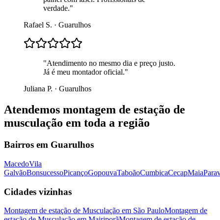
verdade.
"
Rafael S.
·
Guarulhos
"
Atendimento no mesmo dia e preço justo.
Já é meu montador oficial.
"
Juliana P.
·
Guarulhos
Atendemos
montagem de estação de
musculação
em toda a região
Bairros em
Guarulhos
Macedo
Vila
Galvão
Bonsucesso
Picanço
Gopouva
Taboão
Cumbica
Cecap
Maia
Parav
Cidades vizinhas
Montagem de estação de Musculação
em
São Paulo
Montagem de
estação de Musculação
em
Mairiporã
Montagem de estação de