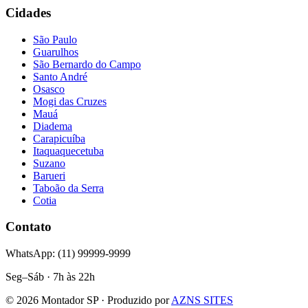
Cidades
São Paulo
Guarulhos
São Bernardo do Campo
Santo André
Osasco
Mogi das Cruzes
Mauá
Diadema
Carapicuíba
Itaquaquecetuba
Suzano
Barueri
Taboão da Serra
Cotia
Contato
WhatsApp: (11) 99999-9999
Seg–Sáb · 7h às 22h
©
2026
Montador SP · Produzido por
AZNS SITES