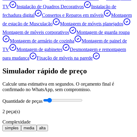
TV
Instalação de Quadros Decorativos
Instalação de
fechadura digital
Consertos e Reparos em móveis
Montagem
de estação de Musculação
Montagem de móveis planejados
Montagem de móveis corporativos
Montagem de guarda roupa
Montagem de armário de cozinha
Montagem de painel de
TV
Montagem de gabinetes
Desmontagem e remontagem
para mudança
Fixação de móveis na parede
Simulador rápido de preço
Calcule uma estimativa em segundos. O orçamento final é
confirmado no WhatsApp, sem compromisso.
Quantidade de peças
2
peça(s)
Complexidade
simples
media
alta