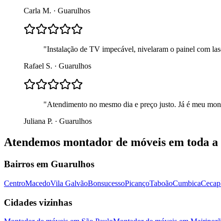
Carla M.
·
Guarulhos
"
Instalação de TV impecável, nivelaram o painel com lase
Rafael S.
·
Guarulhos
"
Atendimento no mesmo dia e preço justo. Já é meu mont
Juliana P.
·
Guarulhos
Atendemos
montador de móveis
em toda a 
Bairros em
Guarulhos
Centro
Macedo
Vila Galvão
Bonsucesso
Picanço
Taboão
Cumbica
Cecap
Cidades vizinhas