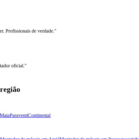
r. Profissionais de verdade.
"
ador oficial.
"
região
Maia
Paraventi
Continental