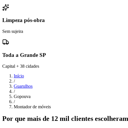
Limpeza pós-obra
Sem sujeira
Toda a Grande SP
Capital + 38 cidades
Início
/
Guarulhos
/
Gopouva
/
Montador de móveis
Por que mais de 12 mil clientes escolher