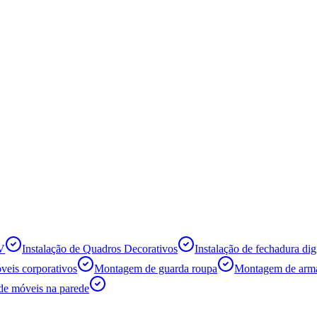
TV
Instalação de Quadros Decorativos
Instalação de fechadura digi
eis corporativos
Montagem de guarda roupa
Montagem de armá
de móveis na parede