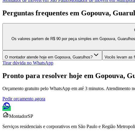
Montador de móveis
em
São Paulo
Montador de móveis
em
Mairiporã
Perguntas frequentes em
Gopouva, Guarul
Os valores partem de R$ 90 por peça simples em Gopouva, Guarulhos.
O montador atende hoje em Gopouva, Guarulhos?
Vocês levam as 
Tirar dúvida no WhatsApp
Pronto para resolver hoje em
Gopouva, Gu
Orçamento gratuito pelo WhatsApp em até 3 minutos. Atendimento n
Pedir orçamento agora
Montador
SP
Serviços residenciais e corporativos em São Paulo e Região Metropo