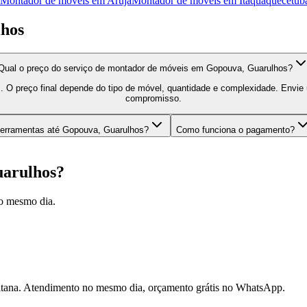
Montador de móveis
em
Arujá
Montador de móveis
em
Itaquaquecetub
hos
Qual o preço do serviço de montador de móveis em Gopouva, Guarulhos?
 O preço final depende do tipo de móvel, quantidade e complexidade. Envi
compromisso.
ferramentas até Gopouva, Guarulhos?
Como funciona o pagamento?
arulhos
?
o mesmo dia.
litana. Atendimento no mesmo dia, orçamento grátis no WhatsApp.