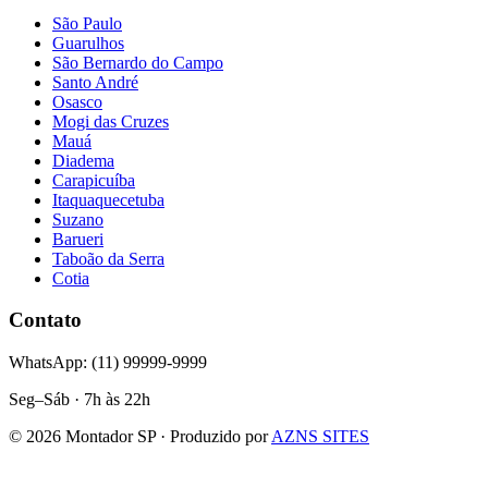
São Paulo
Guarulhos
São Bernardo do Campo
Santo André
Osasco
Mogi das Cruzes
Mauá
Diadema
Carapicuíba
Itaquaquecetuba
Suzano
Barueri
Taboão da Serra
Cotia
Contato
WhatsApp: (11) 99999-9999
Seg–Sáb · 7h às 22h
©
2026
Montador SP · Produzido por
AZNS SITES