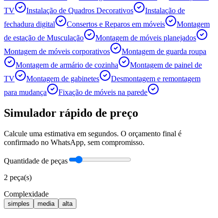
TV
Instalação de Quadros Decorativos
Instalação de
fechadura digital
Consertos e Reparos em móveis
Montagem
de estação de Musculação
Montagem de móveis planejados
Montagem de móveis corporativos
Montagem de guarda roupa
Montagem de armário de cozinha
Montagem de painel de
TV
Montagem de gabinetes
Desmontagem e remontagem
para mudança
Fixação de móveis na parede
Simulador rápido de preço
Calcule uma estimativa em segundos. O orçamento final é
confirmado no WhatsApp, sem compromisso.
Quantidade de peças
2
peça(s)
Complexidade
simples
media
alta