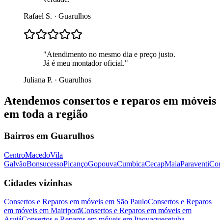
Rafael S.
·
Guarulhos
"
Atendimento no mesmo dia e preço justo.
Já é meu montador oficial.
"
Juliana P.
·
Guarulhos
Atendemos
consertos e reparos em móveis
em toda a região
Bairros em
Guarulhos
Centro
Macedo
Vila
Galvão
Bonsucesso
Picanço
Gopouva
Cumbica
Cecap
Maia
Paraventi
Con
Cidades vizinhas
Consertos e Reparos em móveis
em
São Paulo
Consertos e Reparos
em móveis
em
Mairiporã
Consertos e Reparos em móveis
em
Arujá
Consertos e Reparos em móveis
em
Itaquaquecetuba