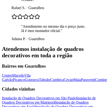
Rafael S.
·
Guarulhos
"
Atendimento no mesmo dia e preço justo.
Já é meu montador oficial.
"
Juliana P.
·
Guarulhos
Atendemos
instalação de quadros
decorativos
em toda a região
Bairros em
Guarulhos
Centro
Macedo
Vila
Galvão
Picanço
Gopouva
Taboão
Cumbica
Cecap
Maia
Paraventi
Contine
Cidades vizinhas
Instalação de Quadros Decorativos
em
São Paulo
Instalação de
Quadros Decorativos
em
Mairiporã
Instalação de Quadros
Decorativos
em
Arujá
Instalação de Quadros Decorativos
em