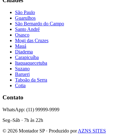
Cidades
São Paulo
Guarulhos
São Bernardo do Campo
Santo André
Osasco
Mogi das Cruzes
Mauá
Diadema
Carapicuíba
Itaquaquecetuba
Suzano
Barueri
Taboão da Serra
Cotia
Contato
WhatsApp: (11) 99999-9999
Seg–Sáb · 7h às 22h
©
2026
Montador SP · Produzido por
AZNS SITES