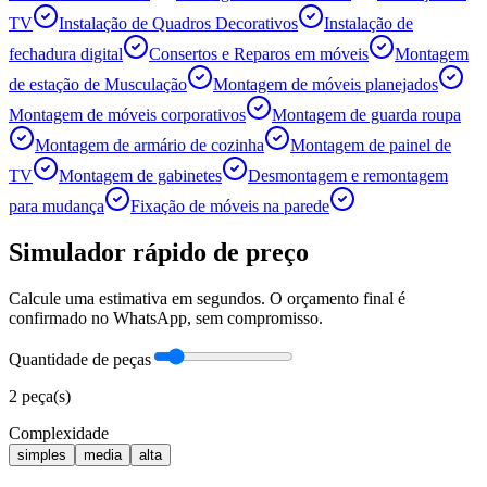
TV
Instalação de Quadros Decorativos
Instalação de
fechadura digital
Consertos e Reparos em móveis
Montagem
de estação de Musculação
Montagem de móveis planejados
Montagem de móveis corporativos
Montagem de guarda roupa
Montagem de armário de cozinha
Montagem de painel de
TV
Montagem de gabinetes
Desmontagem e remontagem
para mudança
Fixação de móveis na parede
Simulador rápido de preço
Calcule uma estimativa em segundos. O orçamento final é
confirmado no WhatsApp, sem compromisso.
Quantidade de peças
2
peça(s)
Complexidade
simples
media
alta