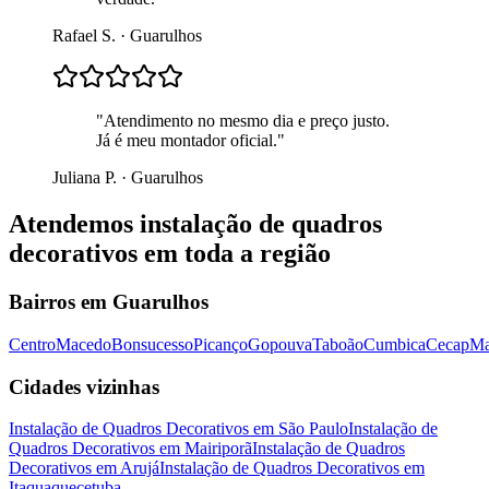
Rafael S.
·
Guarulhos
"
Atendimento no mesmo dia e preço justo.
Já é meu montador oficial.
"
Juliana P.
·
Guarulhos
Atendemos
instalação de quadros
decorativos
em toda a região
Bairros em
Guarulhos
Centro
Macedo
Bonsucesso
Picanço
Gopouva
Taboão
Cumbica
Cecap
Ma
Cidades vizinhas
Instalação de Quadros Decorativos
em
São Paulo
Instalação de
Quadros Decorativos
em
Mairiporã
Instalação de Quadros
Decorativos
em
Arujá
Instalação de Quadros Decorativos
em
Itaquaquecetuba