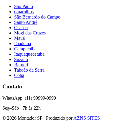
São Paulo
Guarulhos
São Bernardo do Campo
Santo André
Osasco
Mogi das Cruzes
Mauá
Diadema
Carapicuíba
Itaquaquecetuba
Suzano
Barueri
Taboão da Serra
Cotia
Contato
WhatsApp: (11) 99999-9999
Seg–Sáb · 7h às 22h
©
2026
Montador SP · Produzido por
AZNS SITES