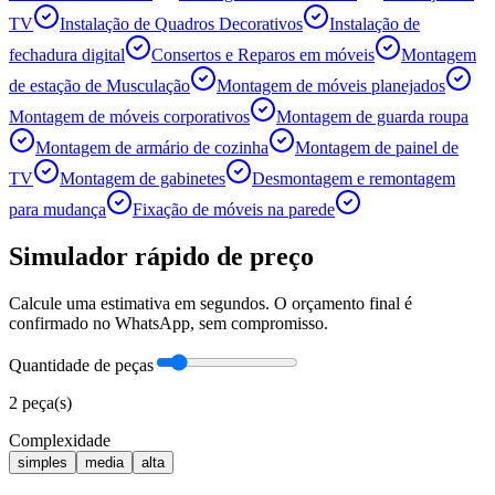
TV
Instalação de Quadros Decorativos
Instalação de
fechadura digital
Consertos e Reparos em móveis
Montagem
de estação de Musculação
Montagem de móveis planejados
Montagem de móveis corporativos
Montagem de guarda roupa
Montagem de armário de cozinha
Montagem de painel de
TV
Montagem de gabinetes
Desmontagem e remontagem
para mudança
Fixação de móveis na parede
Simulador rápido de preço
Calcule uma estimativa em segundos. O orçamento final é
confirmado no WhatsApp, sem compromisso.
Quantidade de peças
2
peça(s)
Complexidade
simples
media
alta