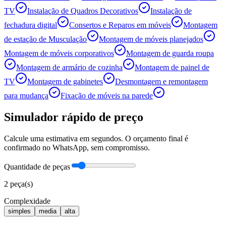
TV
Instalação de Quadros Decorativos
Instalação de
fechadura digital
Consertos e Reparos em móveis
Montagem
de estação de Musculação
Montagem de móveis planejados
Montagem de móveis corporativos
Montagem de guarda roupa
Montagem de armário de cozinha
Montagem de painel de
TV
Montagem de gabinetes
Desmontagem e remontagem
para mudança
Fixação de móveis na parede
Simulador rápido de preço
Calcule uma estimativa em segundos. O orçamento final é
confirmado no WhatsApp, sem compromisso.
Quantidade de peças
2
peça(s)
Complexidade
simples
media
alta