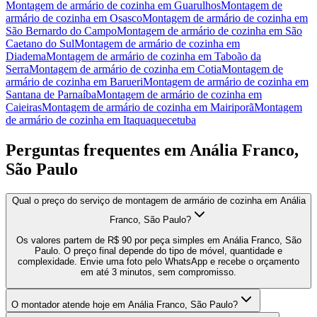
Montagem de armário de cozinha
em
Guarulhos
Montagem de
armário de cozinha
em
Osasco
Montagem de armário de cozinha
em
São Bernardo do Campo
Montagem de armário de cozinha
em
São
Caetano do Sul
Montagem de armário de cozinha
em
Diadema
Montagem de armário de cozinha
em
Taboão da
Serra
Montagem de armário de cozinha
em
Cotia
Montagem de
armário de cozinha
em
Barueri
Montagem de armário de cozinha
em
Santana de Parnaíba
Montagem de armário de cozinha
em
Caieiras
Montagem de armário de cozinha
em
Mairiporã
Montagem
de armário de cozinha
em
Itaquaquecetuba
Perguntas frequentes em
Anália Franco,
São Paulo
Qual o preço do serviço de montagem de armário de cozinha em Anália
Franco, São Paulo?
Os valores partem de R$ 90 por peça simples em Anália Franco, São
Paulo. O preço final depende do tipo de móvel, quantidade e
complexidade. Envie uma foto pelo WhatsApp e recebe o orçamento
em até 3 minutos, sem compromisso.
O montador atende hoje em Anália Franco, São Paulo?