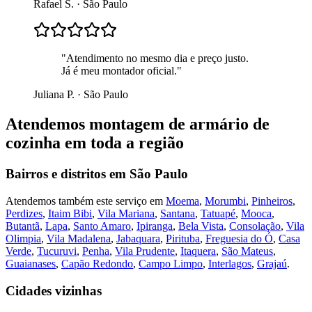
Rafael S.
·
São Paulo
"
Atendimento no mesmo dia e preço justo.
Já é meu montador oficial.
"
Juliana P.
·
São Paulo
Atendemos
montagem de armário de
cozinha
em toda a região
Bairros e distritos em
São Paulo
Atendemos também este serviço em
Moema
,
Morumbi
,
Pinheiros
,
Perdizes
,
Itaim Bibi
,
Vila Mariana
,
Santana
,
Tatuapé
,
Mooca
,
Butantã
,
Lapa
,
Santo Amaro
,
Ipiranga
,
Bela Vista
,
Consolação
,
Vila
Olimpia
,
Vila Madalena
,
Jabaquara
,
Pirituba
,
Freguesia do Ó
,
Casa
Verde
,
Tucuruvi
,
Penha
,
Vila Prudente
,
Itaquera
,
São Mateus
,
Guaianases
,
Capão Redondo
,
Campo Limpo
,
Interlagos
,
Grajaú
.
Cidades vizinhas