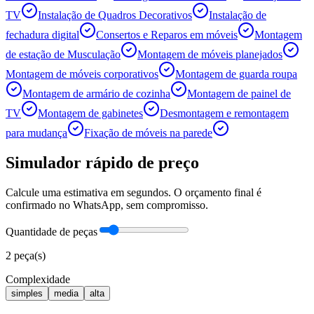
TV
Instalação de Quadros Decorativos
Instalação de
fechadura digital
Consertos e Reparos em móveis
Montagem
de estação de Musculação
Montagem de móveis planejados
Montagem de móveis corporativos
Montagem de guarda roupa
Montagem de armário de cozinha
Montagem de painel de
TV
Montagem de gabinetes
Desmontagem e remontagem
para mudança
Fixação de móveis na parede
Simulador rápido de preço
Calcule uma estimativa em segundos. O orçamento final é
confirmado no WhatsApp, sem compromisso.
Quantidade de peças
2
peça(s)
Complexidade
simples
media
alta