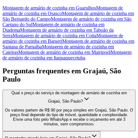
Montagem de armário de cozinha
em
Guarulhos
Montagem de
armário de cozinha
em
Osasco
Montagem de armário de cozinha
em
São Bernardo do Campo
Montagem de armário de cozinha
em
São
Caetano do Sul
Montagem de armário de cozinha
em
Diadema
Montagem de armário de cozinha
em
Taboão da
Serra
Montagem de armário de cozinha
em
Cotia
Montagem de
armário de cozinha
em
Barueri
Montagem de armário de cozinha
em
Santana de Parnaíba
Montagem de armário de cozinha
em
Caieiras
Montagem de armário de cozinha
em
Mairiporã
Montagem
de armário de cozinha
em
Itaquaquecetuba
Perguntas frequentes em
Grajaú, São
Paulo
Qual o preço do serviço de montagem de armário de cozinha em
Grajaú, São Paulo?
Os valores partem de R$ 90 por peça simples em Grajaú, São Paulo. O
preço final depende do tipo de móvel, quantidade e complexidade.
Envie uma foto pelo WhatsApp e recebe o orçamento em até 3
minutos, sem compromisso.