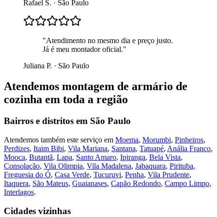
Rafael S.
·
São Paulo
"
Atendimento no mesmo dia e preço justo.
Já é meu montador oficial.
"
Juliana P.
·
São Paulo
Atendemos
montagem de armário de
cozinha
em toda a região
Bairros e distritos em
São Paulo
Atendemos também este serviço em
Moema
,
Morumbi
,
Pinheiros
,
Perdizes
,
Itaim Bibi
,
Vila Mariana
,
Santana
,
Tatuapé
,
Anália Franco
,
Mooca
,
Butantã
,
Lapa
,
Santo Amaro
,
Ipiranga
,
Bela Vista
,
Consolação
,
Vila Olimpia
,
Vila Madalena
,
Jabaquara
,
Pirituba
,
Freguesia do Ó
,
Casa Verde
,
Tucuruvi
,
Penha
,
Vila Prudente
,
Itaquera
,
São Mateus
,
Guaianases
,
Capão Redondo
,
Campo Limpo
,
Interlagos
.
Cidades vizinhas