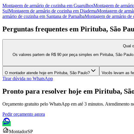
Montagem de armário de cozinha
em
Guarulhos
Montagem de armário
Sul
Montagem de armário de cozinha
em
Diadema
Montagem de armár
armário de cozinha
em
Santana de Parnaíba
Montagem de armário de 
Perguntas frequentes em
Pirituba, São Pau
Qual o
Os valores partem de R$ 90 por peça simples em Pirituba, São Paulo
O montador atende hoje em Pirituba, São Paulo?
Vocês levam as fe
Tirar dúvida no WhatsApp
Pronto para resolver hoje em
Pirituba, Sã
Orçamento gratuito pelo WhatsApp em até 3 minutos. Atendimento n
Pedir orçamento agora
Montador
SP