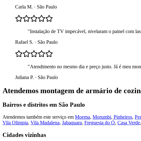
Carla M.
·
São Paulo
"
Instalação de TV impecável, nivelaram o painel com lase
Rafael S.
·
São Paulo
"
Atendimento no mesmo dia e preço justo. Já é meu mont
Juliana P.
·
São Paulo
Atendemos
montagem de armário de cozi
Bairros e distritos em
São Paulo
Atendemos também este serviço em
Moema
,
Morumbi
,
Pinheiros
,
Per
Vila Olimpia
,
Vila Madalena
,
Jabaquara
,
Freguesia do Ó
,
Casa Verde
Cidades vizinhas