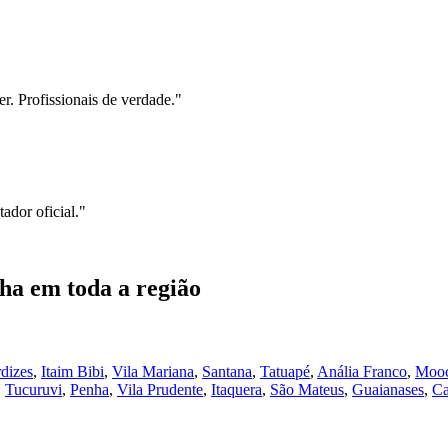
r. Profissionais de verdade.
"
ador oficial.
"
nha
em toda a região
dizes
,
Itaim Bibi
,
Vila Mariana
,
Santana
,
Tatuapé
,
Anália Franco
,
Moo
,
Tucuruvi
,
Penha
,
Vila Prudente
,
Itaquera
,
São Mateus
,
Guaianases
,
Ca