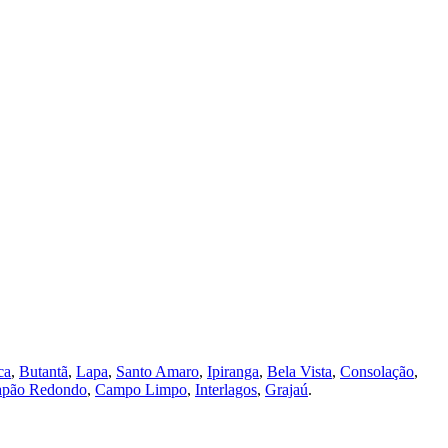
ca
,
Butantã
,
Lapa
,
Santo Amaro
,
Ipiranga
,
Bela Vista
,
Consolação
,
pão Redondo
,
Campo Limpo
,
Interlagos
,
Grajaú
.