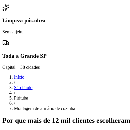
Limpeza pós-obra
Sem sujeira
Toda a Grande SP
Capital + 38 cidades
Início
/
São Paulo
/
Pirituba
/
Montagem de armário de cozinha
Por que mais de 12 mil clientes escolher