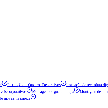
TV
Instalação de Quadros Decorativos
Instalação de fechadura digi
eis corporativos
Montagem de guarda roupa
Montagem de armá
de móveis na parede