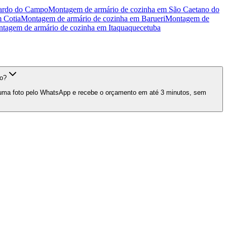
ardo do Campo
Montagem de armário de cozinha
em
São Caetano do
m
Cotia
Montagem de armário de cozinha
em
Barueri
Montagem de
tagem de armário de cozinha
em
Itaquaquecetuba
lo?
e uma foto pelo WhatsApp e recebe o orçamento em até 3 minutos, sem