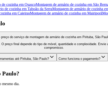
 de cozinha
em
Osasco
Montagem de armário de cozinha
em
São Bern
io de cozinha
em
Taboão da Serra
Montagem de armário de cozinha
e
cozinha
em
Caieiras
Montagem de armário de cozinha
em
Mairiporã
Mon
lo
 preço do serviço de montagem de armário de cozinha em Pirituba, São Pau
. O preço final depende do tipo de móvel, quantidade e complexidade. Envi
compromisso.
rramentas até Pirituba, São Paulo?
Como funciona o pagamento?
o Paulo
?
o mesmo dia.