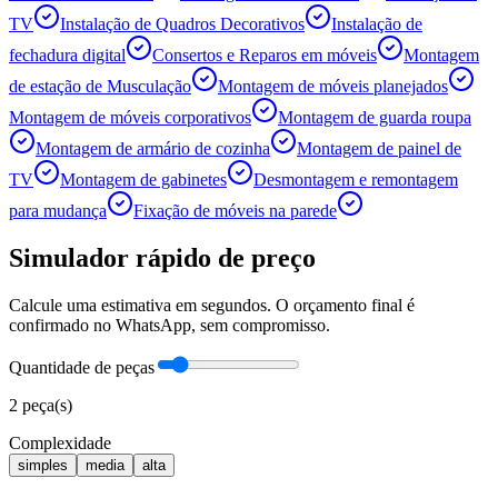
TV
Instalação de Quadros Decorativos
Instalação de
fechadura digital
Consertos e Reparos em móveis
Montagem
de estação de Musculação
Montagem de móveis planejados
Montagem de móveis corporativos
Montagem de guarda roupa
Montagem de armário de cozinha
Montagem de painel de
TV
Montagem de gabinetes
Desmontagem e remontagem
para mudança
Fixação de móveis na parede
Simulador rápido de preço
Calcule uma estimativa em segundos. O orçamento final é
confirmado no WhatsApp, sem compromisso.
Quantidade de peças
2
peça(s)
Complexidade
simples
media
alta