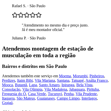
Rafael S.
·
São Paulo
"
Atendimento no mesmo dia e preço justo.
Já é meu montador oficial.
"
Juliana P.
·
São Paulo
Atendemos
montagem de estação de
musculação
em toda a região
Bairros e distritos em
São Paulo
Atendemos também este serviço em
Moema
,
Morumbi
,
Pinheiros
,
Perdizes
,
Itaim Bibi
,
Vila Mariana
,
Santana
,
Tatuapé
,
Anália Franco
,
Mooca
,
Butantã
,
Lapa
,
Santo Amaro
,
Ipiranga
,
Bela Vista
,
Consolação
,
Vila Olimpia
,
Vila Madalena
,
Jabaquara
,
Pirituba
,
Freguesia do Ó
,
Casa Verde
,
Tucuruvi
,
Penha
,
Vila Prudente
,
Itaquera
,
São Mateus
,
Guaianases
,
Campo Limpo
,
Interlagos
,
Grajaú
.