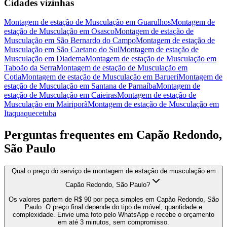
Cidades vizinhas
Montagem de estação de Musculação
em
Guarulhos
Montagem de
estação de Musculação
em
Osasco
Montagem de estação de
Musculação
em
São Bernardo do Campo
Montagem de estação de
Musculação
em
São Caetano do Sul
Montagem de estação de
Musculação
em
Diadema
Montagem de estação de Musculação
em
Taboão da Serra
Montagem de estação de Musculação
em
Cotia
Montagem de estação de Musculação
em
Barueri
Montagem de
estação de Musculação
em
Santana de Parnaíba
Montagem de
estação de Musculação
em
Caieiras
Montagem de estação de
Musculação
em
Mairiporã
Montagem de estação de Musculação
em
Itaquaquecetuba
Perguntas frequentes em
Capão Redondo,
São Paulo
Qual o preço do serviço de montagem de estação de musculação em
Capão Redondo, São Paulo?
Os valores partem de R$ 90 por peça simples em Capão Redondo, São
Paulo. O preço final depende do tipo de móvel, quantidade e
complexidade. Envie uma foto pelo WhatsApp e recebe o orçamento
em até 3 minutos, sem compromisso.