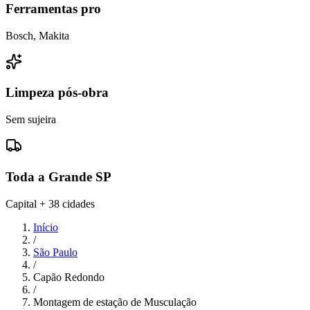
Ferramentas pro
Bosch, Makita
Limpeza pós-obra
Sem sujeira
Toda a Grande SP
Capital + 38 cidades
Início
/
São Paulo
/
Capão Redondo
/
Montagem de estação de Musculação