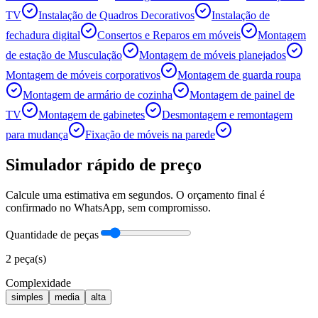
TV
Instalação de Quadros Decorativos
Instalação de
fechadura digital
Consertos e Reparos em móveis
Montagem
de estação de Musculação
Montagem de móveis planejados
Montagem de móveis corporativos
Montagem de guarda roupa
Montagem de armário de cozinha
Montagem de painel de
TV
Montagem de gabinetes
Desmontagem e remontagem
para mudança
Fixação de móveis na parede
Simulador rápido de preço
Calcule uma estimativa em segundos. O orçamento final é
confirmado no WhatsApp, sem compromisso.
Quantidade de peças
2
peça(s)
Complexidade
simples
media
alta