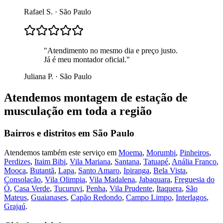
Rafael S.
·
São Paulo
"
Atendimento no mesmo dia e preço justo.
Já é meu montador oficial.
"
Juliana P.
·
São Paulo
Atendemos
montagem de estação de
musculação
em toda a região
Bairros e distritos em
São Paulo
Atendemos também este serviço em
Moema
,
Morumbi
,
Pinheiros
,
Perdizes
,
Itaim Bibi
,
Vila Mariana
,
Santana
,
Tatuapé
,
Anália Franco
,
Mooca
,
Butantã
,
Lapa
,
Santo Amaro
,
Ipiranga
,
Bela Vista
,
Consolação
,
Vila Olimpia
,
Vila Madalena
,
Jabaquara
,
Freguesia do
Ó
,
Casa Verde
,
Tucuruvi
,
Penha
,
Vila Prudente
,
Itaquera
,
São
Mateus
,
Guaianases
,
Capão Redondo
,
Campo Limpo
,
Interlagos
,
Grajaú
.