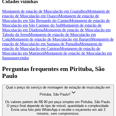
Cidades vizinhas
Montagem de estação de Musculação
em
Guarulhos
Montagem de
estação de Musculação
em
Osasco
Montagem de estação de
Musculação
em
São Bernardo do Campo
Montagem de estação de
Musculação
em
São Caetano do Sul
Montagem de estação de
Musculação
em
Diadema
Montagem de estação de Musculação
em
Taboão da Serra
Montagem de estação de Musculação
em
Cotia
Montagem de estação de Musculação
em
Barueri
Montagem de
estação de Musculação
em
Santana de Parnaíba
Montagem de
estação de Musculação
em
Caieiras
Montagem de estação de
Musculação
em
Mairiporã
Montagem de estação de Musculação
em
Itaquaquecetuba
Perguntas frequentes em
Pirituba, São
Paulo
Qual o preço do serviço de montagem de estação de musculação em
Pirituba, São Paulo?
Os valores partem de R$ 90 por peça simples em Pirituba, São Paulo.
O preço final depende do tipo de móvel, quantidade e complexidade.
Envie uma foto pelo WhatsApp e recebe o orçamento em até 3
minutos, sem compromisso.