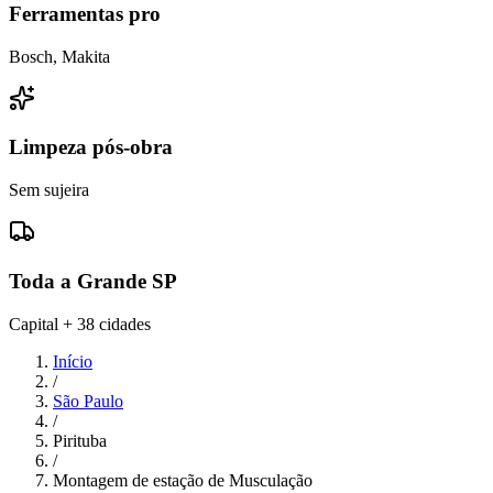
Ferramentas pro
Bosch, Makita
Limpeza pós-obra
Sem sujeira
Toda a Grande SP
Capital + 38 cidades
Início
/
São Paulo
/
Pirituba
/
Montagem de estação de Musculação