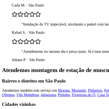
Carla M.
·
São Paulo
"
Instalação de TV impecável, nivelaram o painel com lase
Rafael S.
·
São Paulo
"
Atendimento no mesmo dia e preço justo. Já é meu mont
Juliana P.
·
São Paulo
Atendemos
montagem de estação de muscu
Bairros e distritos em
São Paulo
Atendemos também este serviço em
Moema
,
Morumbi
,
Pinheiros
,
Per
Olimpia
,
Vila Madalena
,
Jabaquara
,
Pirituba
,
Freguesia do Ó
,
Casa V
Cidades vizinhas