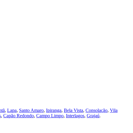
ntã
,
Lapa
,
Santo Amaro
,
Ipiranga
,
Bela Vista
,
Consolação
,
Vila
s
,
Capão Redondo
,
Campo Limpo
,
Interlagos
,
Grajaú
.