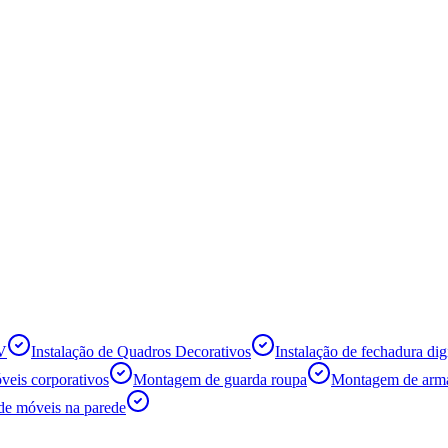
TV
Instalação de Quadros Decorativos
Instalação de fechadura digi
eis corporativos
Montagem de guarda roupa
Montagem de armá
de móveis na parede