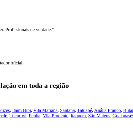
r. Profissionais de verdade.
"
ador oficial.
"
lação
em toda a região
dizes
,
Itaim Bibi
,
Vila Mariana
,
Santana
,
Tatuapé
,
Anália Franco
,
Buta
erde
,
Tucuruvi
,
Penha
,
Vila Prudente
,
Itaquera
,
São Mateus
,
Guaianase