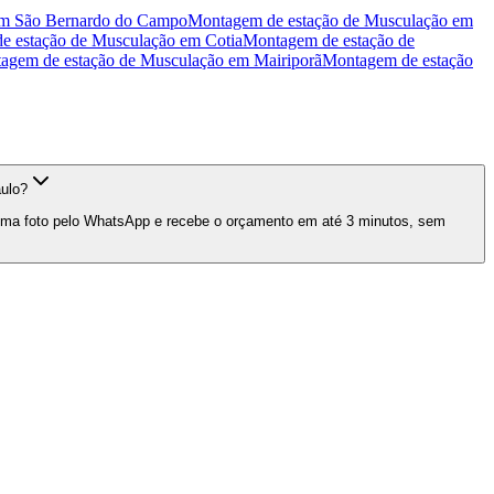
m
São Bernardo do Campo
Montagem de estação de Musculação
em
e estação de Musculação
em
Cotia
Montagem de estação de
agem de estação de Musculação
em
Mairiporã
Montagem de estação
ulo?
 uma foto pelo WhatsApp e recebe o orçamento em até 3 minutos, sem