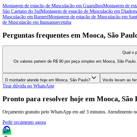
Montagem de estação de Musculação
em
Guarulhos
Montagem de est
São Caetano do Sul
Montagem de estação de Musculação
em
Diadem
Musculação
em
Barueri
Montagem de estação de Musculação
em
Sant
de Musculação
em
Itaquaquecetuba
Perguntas frequentes em
Mooca, São Paul
Qual o 
Os valores partem de R$ 90 por peça simples em Mooca, São Paulo. 
O montador atende hoje em Mooca, São Paulo?
Vocês levam as fe
Tirar dúvida no WhatsApp
Pronto para resolver hoje em
Mooca, São 
Orçamento gratuito pelo WhatsApp em até 3 minutos. Atendimento n
Pedir orçamento agora