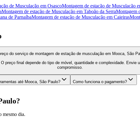
ação de Musculação
em
Osasco
Montagem de estação de Musculação
e
a
Montagem de estação de Musculação
em
Taboão da Serra
Montagem d
ana de Parnaíba
Montagem de estação de Musculação
em
Caieiras
Mont
o
preço do serviço de montagem de estação de musculação em Mooca, São Pa
O preço final depende do tipo de móvel, quantidade e complexidade. Envie
compromisso.
rramentas até Mooca, São Paulo?
Como funciona o pagamento?
Paulo
?
o mesmo dia.