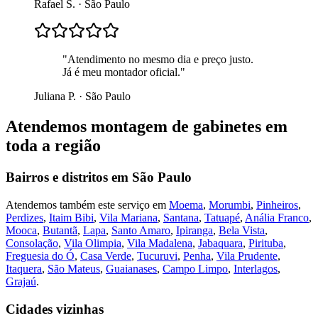
Rafael S.
·
São Paulo
"
Atendimento no mesmo dia e preço justo.
Já é meu montador oficial.
"
Juliana P.
·
São Paulo
Atendemos
montagem de gabinetes
em
toda a região
Bairros e distritos em
São Paulo
Atendemos também este serviço em
Moema
,
Morumbi
,
Pinheiros
,
Perdizes
,
Itaim Bibi
,
Vila Mariana
,
Santana
,
Tatuapé
,
Anália Franco
,
Mooca
,
Butantã
,
Lapa
,
Santo Amaro
,
Ipiranga
,
Bela Vista
,
Consolação
,
Vila Olimpia
,
Vila Madalena
,
Jabaquara
,
Pirituba
,
Freguesia do Ó
,
Casa Verde
,
Tucuruvi
,
Penha
,
Vila Prudente
,
Itaquera
,
São Mateus
,
Guaianases
,
Campo Limpo
,
Interlagos
,
Grajaú
.
Cidades vizinhas