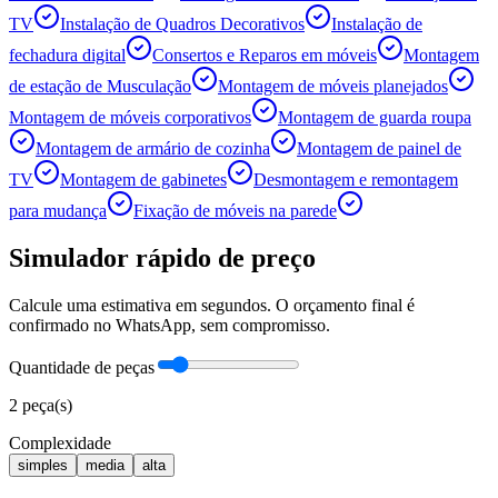
TV
Instalação de Quadros Decorativos
Instalação de
fechadura digital
Consertos e Reparos em móveis
Montagem
de estação de Musculação
Montagem de móveis planejados
Montagem de móveis corporativos
Montagem de guarda roupa
Montagem de armário de cozinha
Montagem de painel de
TV
Montagem de gabinetes
Desmontagem e remontagem
para mudança
Fixação de móveis na parede
Simulador rápido de preço
Calcule uma estimativa em segundos. O orçamento final é
confirmado no WhatsApp, sem compromisso.
Quantidade de peças
2
peça(s)
Complexidade
simples
media
alta