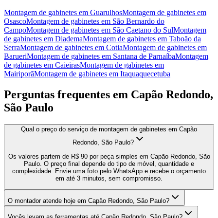
Montagem de gabinetes
em
Guarulhos
Montagem de gabinetes
em
Osasco
Montagem de gabinetes
em
São Bernardo do
Campo
Montagem de gabinetes
em
São Caetano do Sul
Montagem
de gabinetes
em
Diadema
Montagem de gabinetes
em
Taboão da
Serra
Montagem de gabinetes
em
Cotia
Montagem de gabinetes
em
Barueri
Montagem de gabinetes
em
Santana de Parnaíba
Montagem
de gabinetes
em
Caieiras
Montagem de gabinetes
em
Mairiporã
Montagem de gabinetes
em
Itaquaquecetuba
Perguntas frequentes em
Capão Redondo,
São Paulo
Qual o preço do serviço de montagem de gabinetes em Capão
Redondo, São Paulo?
Os valores partem de R$ 90 por peça simples em Capão Redondo, São
Paulo. O preço final depende do tipo de móvel, quantidade e
complexidade. Envie uma foto pelo WhatsApp e recebe o orçamento
em até 3 minutos, sem compromisso.
O montador atende hoje em Capão Redondo, São Paulo?
Vocês levam as ferramentas até Capão Redondo, São Paulo?