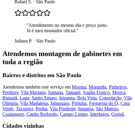
Rafael S.
·
São Paulo
"
Atendimento no mesmo dia e preço justo.
Já é meu montador oficial.
"
Juliana P.
·
São Paulo
Atendemos
montagem de gabinetes
em
toda a região
Bairros e distritos em
São Paulo
Atendemos também este serviço em
Moema
,
Morumbi
,
Pinheiros
,
Perdizes
,
Vila Mariana
,
Santana
,
Tatuapé
,
Anália Franco
,
Mooca
,
Butantã
,
Lapa
,
Santo Amaro
,
Ipiranga
,
Bela Vista
,
Consolação
,
Vila
Olimpia
,
Vila Madalena
,
Jabaquara
,
Pirituba
,
Freguesia do Ó
,
Casa
Verde
,
Tucuruvi
,
Penha
,
Vila Prudente
,
Itaquera
,
São Mateus
,
Guaianases
,
Capão Redondo
,
Campo Limpo
,
Interlagos
,
Grajaú
.
Cidades vizinhas