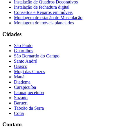
Instalação de Quadros Decorativos
Instalação de fechadura digital
Consertos e Reparos em móveis
Montagem de estação de Musculação
Montagem de móveis planejados
Cidades
São Paulo
Guarulhos
São Bernardo do Campo
Santo André
Osasco
Mogi das Cruzes
Mauá
Diadema
Carapicuíba
Itaquaquecetuba
Suzano
Barueri
Taboão da Serra
Cotia
Contato