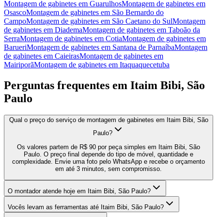
Montagem de gabinetes
em
Guarulhos
Montagem de gabinetes
em
Osasco
Montagem de gabinetes
em
São Bernardo do
Campo
Montagem de gabinetes
em
São Caetano do Sul
Montagem
de gabinetes
em
Diadema
Montagem de gabinetes
em
Taboão da
Serra
Montagem de gabinetes
em
Cotia
Montagem de gabinetes
em
Barueri
Montagem de gabinetes
em
Santana de Parnaíba
Montagem
de gabinetes
em
Caieiras
Montagem de gabinetes
em
Mairiporã
Montagem de gabinetes
em
Itaquaquecetuba
Perguntas frequentes em
Itaim Bibi, São
Paulo
Qual o preço do serviço de montagem de gabinetes em Itaim Bibi, São
Paulo?
Os valores partem de R$ 90 por peça simples em Itaim Bibi, São
Paulo. O preço final depende do tipo de móvel, quantidade e
complexidade. Envie uma foto pelo WhatsApp e recebe o orçamento
em até 3 minutos, sem compromisso.
O montador atende hoje em Itaim Bibi, São Paulo?
Vocês levam as ferramentas até Itaim Bibi, São Paulo?