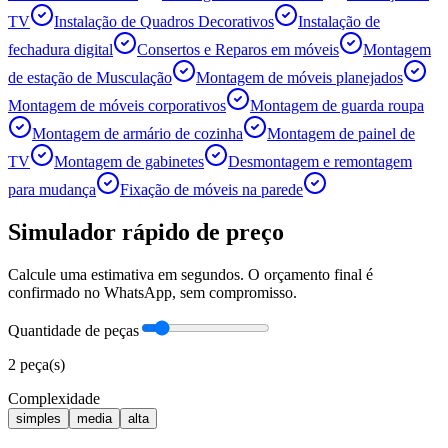
TV
Instalação de Quadros Decorativos
Instalação de
fechadura digital
Consertos e Reparos em móveis
Montagem
de estação de Musculação
Montagem de móveis planejados
Montagem de móveis corporativos
Montagem de guarda roupa
Montagem de armário de cozinha
Montagem de painel de
TV
Montagem de gabinetes
Desmontagem e remontagem
para mudança
Fixação de móveis na parede
Simulador rápido de preço
Calcule uma estimativa em segundos. O orçamento final é
confirmado no WhatsApp, sem compromisso.
Quantidade de peças
2
peça(s)
Complexidade
simples
media
alta