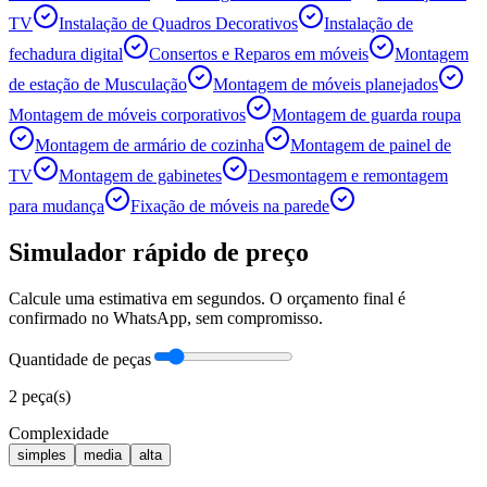
TV
Instalação de Quadros Decorativos
Instalação de
fechadura digital
Consertos e Reparos em móveis
Montagem
de estação de Musculação
Montagem de móveis planejados
Montagem de móveis corporativos
Montagem de guarda roupa
Montagem de armário de cozinha
Montagem de painel de
TV
Montagem de gabinetes
Desmontagem e remontagem
para mudança
Fixação de móveis na parede
Simulador rápido de preço
Calcule uma estimativa em segundos. O orçamento final é
confirmado no WhatsApp, sem compromisso.
Quantidade de peças
2
peça(s)
Complexidade
simples
media
alta