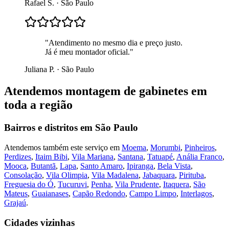
Rafael S.
·
São Paulo
"
Atendimento no mesmo dia e preço justo.
Já é meu montador oficial.
"
Juliana P.
·
São Paulo
Atendemos
montagem de gabinetes
em
toda a região
Bairros e distritos em
São Paulo
Atendemos também este serviço em
Moema
,
Morumbi
,
Pinheiros
,
Perdizes
,
Itaim Bibi
,
Vila Mariana
,
Santana
,
Tatuapé
,
Anália Franco
,
Mooca
,
Butantã
,
Lapa
,
Santo Amaro
,
Ipiranga
,
Bela Vista
,
Consolação
,
Vila Olimpia
,
Vila Madalena
,
Jabaquara
,
Pirituba
,
Freguesia do Ó
,
Tucuruvi
,
Penha
,
Vila Prudente
,
Itaquera
,
São
Mateus
,
Guaianases
,
Capão Redondo
,
Campo Limpo
,
Interlagos
,
Grajaú
.
Cidades vizinhas