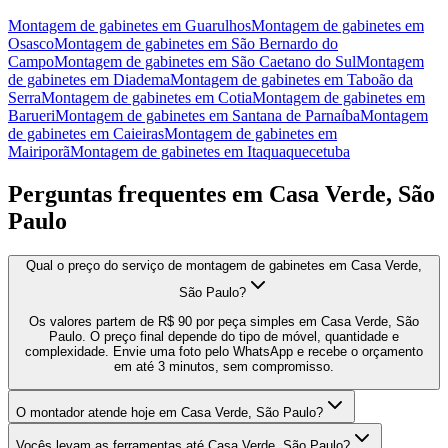
Montagem de gabinetes
em
Guarulhos
Montagem de gabinetes
em
Osasco
Montagem de gabinetes
em
São Bernardo do
Campo
Montagem de gabinetes
em
São Caetano do Sul
Montagem
de gabinetes
em
Diadema
Montagem de gabinetes
em
Taboão da
Serra
Montagem de gabinetes
em
Cotia
Montagem de gabinetes
em
Barueri
Montagem de gabinetes
em
Santana de Parnaíba
Montagem
de gabinetes
em
Caieiras
Montagem de gabinetes
em
Mairiporã
Montagem de gabinetes
em
Itaquaquecetuba
Perguntas frequentes em
Casa Verde, São
Paulo
Qual o preço do serviço de montagem de gabinetes em Casa Verde,
São Paulo?
Os valores partem de R$ 90 por peça simples em Casa Verde, São
Paulo. O preço final depende do tipo de móvel, quantidade e
complexidade. Envie uma foto pelo WhatsApp e recebe o orçamento
em até 3 minutos, sem compromisso.
O montador atende hoje em Casa Verde, São Paulo?
Vocês levam as ferramentas até Casa Verde, São Paulo?