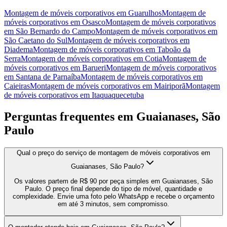
Montagem de móveis corporativos
em
Guarulhos
Montagem de
móveis corporativos
em
Osasco
Montagem de móveis corporativos
em
São Bernardo do Campo
Montagem de móveis corporativos
em
São Caetano do Sul
Montagem de móveis corporativos
em
Diadema
Montagem de móveis corporativos
em
Taboão da
Serra
Montagem de móveis corporativos
em
Cotia
Montagem de
móveis corporativos
em
Barueri
Montagem de móveis corporativos
em
Santana de Parnaíba
Montagem de móveis corporativos
em
Caieiras
Montagem de móveis corporativos
em
Mairiporã
Montagem
de móveis corporativos
em
Itaquaquecetuba
Perguntas frequentes em
Guaianases, São
Paulo
Qual o preço do serviço de montagem de móveis corporativos em
Guaianases, São Paulo?
Os valores partem de R$ 90 por peça simples em Guaianases, São
Paulo. O preço final depende do tipo de móvel, quantidade e
complexidade. Envie uma foto pelo WhatsApp e recebe o orçamento
em até 3 minutos, sem compromisso.