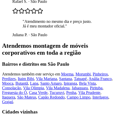
Rafael S.
·
São Paulo
"
Atendimento no mesmo dia e preço justo.
Já é meu montador oficial.
"
Juliana P.
·
São Paulo
Atendemos
montagem de móveis
corporativos
em toda a região
Bairros e distritos em
São Paulo
Atendemos também este serviço em
Moema
,
Morumbi
,
Pinheiros
,
Perdizes
,
Itaim Bibi
,
Vila Mariana
,
Santana
,
Tatuapé
,
Anália Franco
,
Mooca
,
Butantã
,
Lapa
,
Santo Amaro
,
Ipiranga
,
Bela Vista
,
Consolação
,
Vila Olimpia
,
Vila Madalena
,
Jabaquara
,
Pirituba
,
Freguesia do Ó
,
Casa Verde
,
Tucuruvi
,
Penha
,
Vila Prudente
,
Itaquera
,
São Mateus
,
Capão Redondo
,
Campo Limpo
,
Interlagos
,
Grajaú
.
Cidades vizinhas