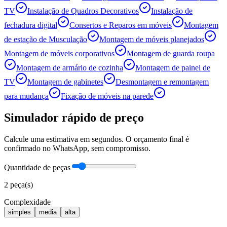
TV
Instalação de Quadros Decorativos
Instalação de
fechadura digital
Consertos e Reparos em móveis
Montagem
de estação de Musculação
Montagem de móveis planejados
Montagem de móveis corporativos
Montagem de guarda roupa
Montagem de armário de cozinha
Montagem de painel de
TV
Montagem de gabinetes
Desmontagem e remontagem
para mudança
Fixação de móveis na parede
Simulador rápido de preço
Calcule uma estimativa em segundos. O orçamento final é
confirmado no WhatsApp, sem compromisso.
Quantidade de peças
2
peça(s)
Complexidade
simples
media
alta