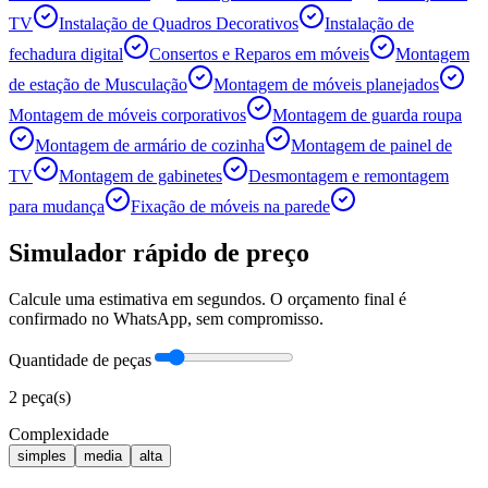
TV
Instalação de Quadros Decorativos
Instalação de
fechadura digital
Consertos e Reparos em móveis
Montagem
de estação de Musculação
Montagem de móveis planejados
Montagem de móveis corporativos
Montagem de guarda roupa
Montagem de armário de cozinha
Montagem de painel de
TV
Montagem de gabinetes
Desmontagem e remontagem
para mudança
Fixação de móveis na parede
Simulador rápido de preço
Calcule uma estimativa em segundos. O orçamento final é
confirmado no WhatsApp, sem compromisso.
Quantidade de peças
2
peça(s)
Complexidade
simples
media
alta