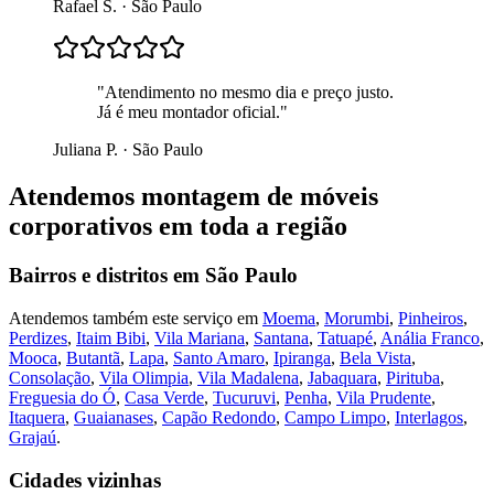
Rafael S.
·
São Paulo
"
Atendimento no mesmo dia e preço justo.
Já é meu montador oficial.
"
Juliana P.
·
São Paulo
Atendemos
montagem de móveis
corporativos
em toda a região
Bairros e distritos em
São Paulo
Atendemos também este serviço em
Moema
,
Morumbi
,
Pinheiros
,
Perdizes
,
Itaim Bibi
,
Vila Mariana
,
Santana
,
Tatuapé
,
Anália Franco
,
Mooca
,
Butantã
,
Lapa
,
Santo Amaro
,
Ipiranga
,
Bela Vista
,
Consolação
,
Vila Olimpia
,
Vila Madalena
,
Jabaquara
,
Pirituba
,
Freguesia do Ó
,
Casa Verde
,
Tucuruvi
,
Penha
,
Vila Prudente
,
Itaquera
,
Guaianases
,
Capão Redondo
,
Campo Limpo
,
Interlagos
,
Grajaú
.
Cidades vizinhas