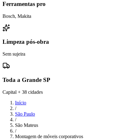
Ferramentas pro
Bosch, Makita
Limpeza pós-obra
Sem sujeira
Toda a Grande SP
Capital + 38 cidades
Início
/
São Paulo
/
São Mateus
/
Montagem de móveis corporativos