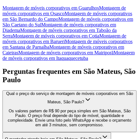
Montagem de móveis corporativos
em
Guarulhos
Montagem de
móveis corporativos
em
Osasco
Montagem de móveis corporativos
em
São Bernardo do Campo
Montagem de móveis corporativos
em
São Caetano do Sul
Montagem de móveis corporativos
em
Diadema
Montagem de móveis corporativos
em
Taboão da
Serra
Montagem de móveis corporativos
em
Cotia
Montagem de
móveis corporativos
em
Barueri
Montagem de móveis corporativos
em
Santana de Parnaíba
Montagem de móveis corporativos
em
Caieiras
Montagem de móveis corporativos
em
Mairiporã
Montagem
de móveis corporativos
em
Itaquaquecetuba
Perguntas frequentes em
São Mateus, São
Paulo
Qual o preço do serviço de montagem de móveis corporativos em São
Mateus, São Paulo?
Os valores partem de R$ 90 por peça simples em São Mateus, São
Paulo. O preço final depende do tipo de móvel, quantidade e
complexidade. Envie uma foto pelo WhatsApp e recebe o orçamento
em até 3 minutos, sem compromisso.