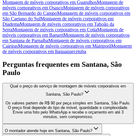
Montagem de móveis corporativos
em
Guarulhos
Montagem de
móveis corporativos
em
Osasco
Montagem de móveis corporativos
em
São Bernardo do Campo
Montagem de móveis corporativos
em
São Caetano do Sul
Montagem de móveis corporativos
em
Diadema
Montagem de móveis corporativos
em
Taboão da
Serra
Montagem de móveis corporativos
em
Cotia
Montagem de
móveis corporativos
em
Barueri
Montagem de móveis corporativos
em
Santana de Parnaíba
Montagem de móveis corporativos
em
Caieiras
Montagem de móveis corporativos
em
Mairiporã
Montagem
de móveis corporativos
em
Itaquaquecetuba
Perguntas frequentes em
Santana, São
Paulo
Qual o preço do serviço de montagem de móveis corporativos em
Santana, São Paulo?
Os valores partem de R$ 90 por peça simples em Santana, São Paulo.
O preço final depende do tipo de móvel, quantidade e complexidade.
Envie uma foto pelo WhatsApp e recebe o orçamento em até 3
minutos, sem compromisso.
O montador atende hoje em Santana, São Paulo?