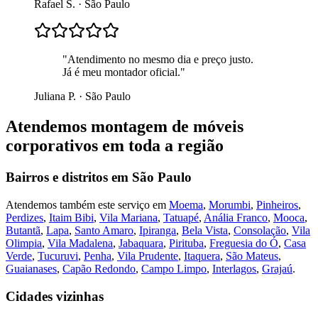
Rafael S.
·
São Paulo
"
Atendimento no mesmo dia e preço justo.
Já é meu montador oficial.
"
Juliana P.
·
São Paulo
Atendemos
montagem de móveis
corporativos
em toda a região
Bairros e distritos em
São Paulo
Atendemos também este serviço em
Moema
,
Morumbi
,
Pinheiros
,
Perdizes
,
Itaim Bibi
,
Vila Mariana
,
Tatuapé
,
Anália Franco
,
Mooca
,
Butantã
,
Lapa
,
Santo Amaro
,
Ipiranga
,
Bela Vista
,
Consolação
,
Vila
Olimpia
,
Vila Madalena
,
Jabaquara
,
Pirituba
,
Freguesia do Ó
,
Casa
Verde
,
Tucuruvi
,
Penha
,
Vila Prudente
,
Itaquera
,
São Mateus
,
Guaianases
,
Capão Redondo
,
Campo Limpo
,
Interlagos
,
Grajaú
.
Cidades vizinhas