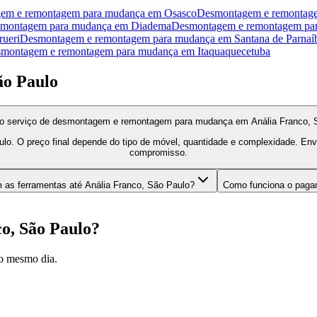
em e remontagem para mudança
em
Osasco
Desmontagem e remontag
emontagem para mudança
em
Diadema
Desmontagem e remontagem pa
rueri
Desmontagem e remontagem para mudança
em
Santana de Parnaí
montagem e remontagem para mudança
em
Itaquaquecetuba
ão Paulo
do serviço de desmontagem e remontagem para mudança em Anália Franco, 
lo. O preço final depende do tipo de móvel, quantidade e complexidade. E
compromisso.
 as ferramentas até Anália Franco, São Paulo?
Como funciona o pag
o, São Paulo
?
o mesmo dia.