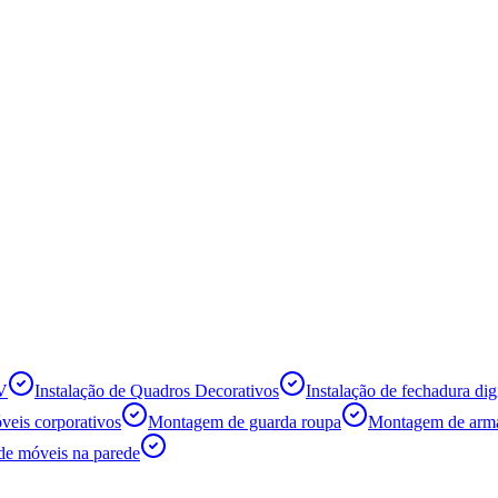
TV
Instalação de Quadros Decorativos
Instalação de fechadura digi
eis corporativos
Montagem de guarda roupa
Montagem de armá
de móveis na parede