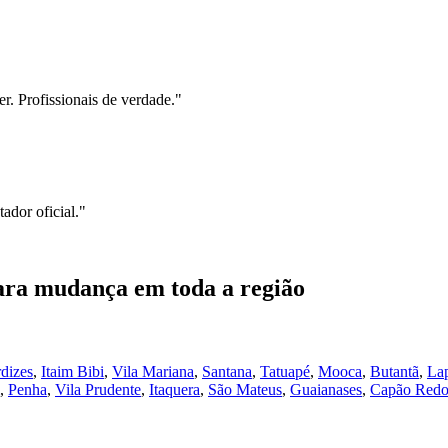
r. Profissionais de verdade.
"
ador oficial.
"
ara mudança
em toda a região
dizes
,
Itaim Bibi
,
Vila Mariana
,
Santana
,
Tatuapé
,
Mooca
,
Butantã
,
La
,
Penha
,
Vila Prudente
,
Itaquera
,
São Mateus
,
Guaianases
,
Capão Red