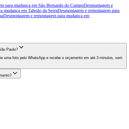
em para mudança
em
São Bernardo do Campo
Desmontagem e
ra mudança
em
Taboão da Serra
Desmontagem e remontagem para
ba
Desmontagem e remontagem para mudança
em
São Paulo?
nvie uma foto pelo WhatsApp e recebe o orçamento em até 3 minutos, sem
amento?