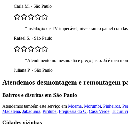
Carla M.
·
São Paulo
"
Instalação de TV impecável, nivelaram o painel com lase
Rafael S.
·
São Paulo
"
Atendimento no mesmo dia e preço justo. Já é meu mont
Juliana P.
·
São Paulo
Atendemos
desmontagem e remontagem p
Bairros e distritos em
São Paulo
Atendemos também este serviço em
Moema
,
Morumbi
,
Pinheiros
,
Per
Madalena
,
Jabaquara
,
Pirituba
,
Freguesia do Ó
,
Casa Verde
,
Tucuruvi
Cidades vizinhas