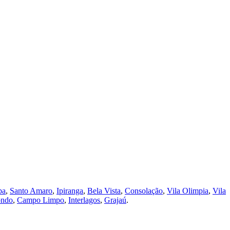
pa
,
Santo Amaro
,
Ipiranga
,
Bela Vista
,
Consolação
,
Vila Olimpia
,
Vila
ondo
,
Campo Limpo
,
Interlagos
,
Grajaú
.