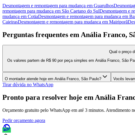
Desmontagem e remontagem para mudança
em
Guarulhos
Desmontag
remontagem para mudança
em
São Caetano do Sul
Desmontagem e r
mudança
em
Cotia
Desmontagem e remontagem para mudança
em
Ba
Caieiras
Desmontagem e remontagem para mudança
em
Mairiporã
Des
Perguntas frequentes em
Anália Franco, S
Qual o preço 
Os valores partem de R$ 90 por peça simples em Anália Franco, São Pau
O montador atende hoje em Anália Franco, São Paulo?
Vocês levam
Tirar dúvida no WhatsApp
Pronto para resolver hoje em
Anália Franc
Orçamento gratuito pelo WhatsApp em até 3 minutos. Atendimento n
Pedir orçamento agora