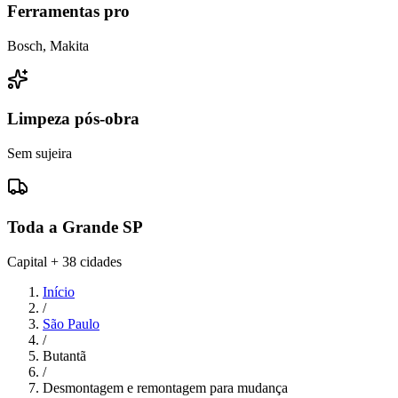
Ferramentas pro
Bosch, Makita
Limpeza pós-obra
Sem sujeira
Toda a Grande SP
Capital + 38 cidades
Início
/
São Paulo
/
Butantã
/
Desmontagem e remontagem para mudança