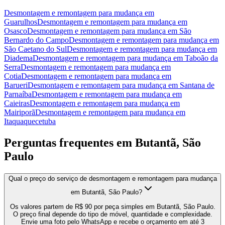
Desmontagem e remontagem para mudança
em
Guarulhos
Desmontagem e remontagem para mudança
em
Osasco
Desmontagem e remontagem para mudança
em
São
Bernardo do Campo
Desmontagem e remontagem para mudança
em
São Caetano do Sul
Desmontagem e remontagem para mudança
em
Diadema
Desmontagem e remontagem para mudança
em
Taboão da
Serra
Desmontagem e remontagem para mudança
em
Cotia
Desmontagem e remontagem para mudança
em
Barueri
Desmontagem e remontagem para mudança
em
Santana de
Parnaíba
Desmontagem e remontagem para mudança
em
Caieiras
Desmontagem e remontagem para mudança
em
Mairiporã
Desmontagem e remontagem para mudança
em
Itaquaquecetuba
Perguntas frequentes em
Butantã, São
Paulo
Qual o preço do serviço de desmontagem e remontagem para mudança
em Butantã, São Paulo?
Os valores partem de R$ 90 por peça simples em Butantã, São Paulo.
O preço final depende do tipo de móvel, quantidade e complexidade.
Envie uma foto pelo WhatsApp e recebe o orçamento em até 3