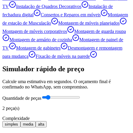
TV
Instalação de Quadros Decorativos
Instalação de
fechadura digital
Consertos e Reparos em móveis
Montagem
de estação de Musculação
Montagem de móveis planejados
Montagem de móveis corporativos
Montagem de guarda roupa
Montagem de armário de cozinha
Montagem de painel de
TV
Montagem de gabinetes
Desmontagem e remontagem
para mudança
Fixação de móveis na parede
Simulador rápido de preço
Calcule uma estimativa em segundos. O orçamento final é
confirmado no WhatsApp, sem compromisso.
Quantidade de peças
2
peça(s)
Complexidade
simples
media
alta