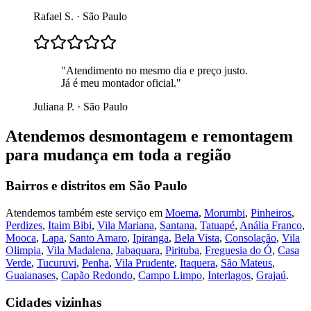
Rafael S.
·
São Paulo
"
Atendimento no mesmo dia e preço justo.
Já é meu montador oficial.
"
Juliana P.
·
São Paulo
Atendemos
desmontagem e remontagem
para mudança
em toda a região
Bairros e distritos em
São Paulo
Atendemos também este serviço em
Moema
,
Morumbi
,
Pinheiros
,
Perdizes
,
Itaim Bibi
,
Vila Mariana
,
Santana
,
Tatuapé
,
Anália Franco
,
Mooca
,
Lapa
,
Santo Amaro
,
Ipiranga
,
Bela Vista
,
Consolação
,
Vila
Olimpia
,
Vila Madalena
,
Jabaquara
,
Pirituba
,
Freguesia do Ó
,
Casa
Verde
,
Tucuruvi
,
Penha
,
Vila Prudente
,
Itaquera
,
São Mateus
,
Guaianases
,
Capão Redondo
,
Campo Limpo
,
Interlagos
,
Grajaú
.
Cidades vizinhas