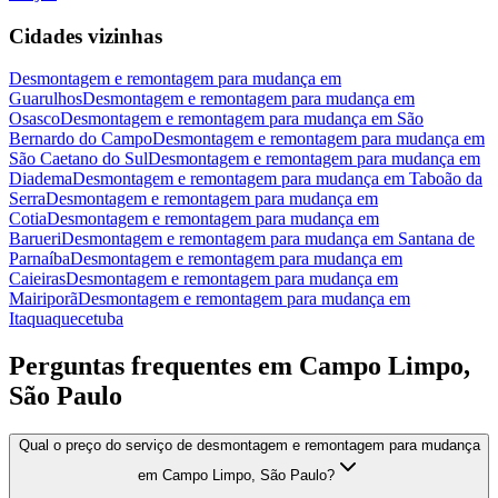
Cidades vizinhas
Desmontagem e remontagem para mudança
em
Guarulhos
Desmontagem e remontagem para mudança
em
Osasco
Desmontagem e remontagem para mudança
em
São
Bernardo do Campo
Desmontagem e remontagem para mudança
em
São Caetano do Sul
Desmontagem e remontagem para mudança
em
Diadema
Desmontagem e remontagem para mudança
em
Taboão da
Serra
Desmontagem e remontagem para mudança
em
Cotia
Desmontagem e remontagem para mudança
em
Barueri
Desmontagem e remontagem para mudança
em
Santana de
Parnaíba
Desmontagem e remontagem para mudança
em
Caieiras
Desmontagem e remontagem para mudança
em
Mairiporã
Desmontagem e remontagem para mudança
em
Itaquaquecetuba
Perguntas frequentes em
Campo Limpo,
São Paulo
Qual o preço do serviço de desmontagem e remontagem para mudança
em Campo Limpo, São Paulo?