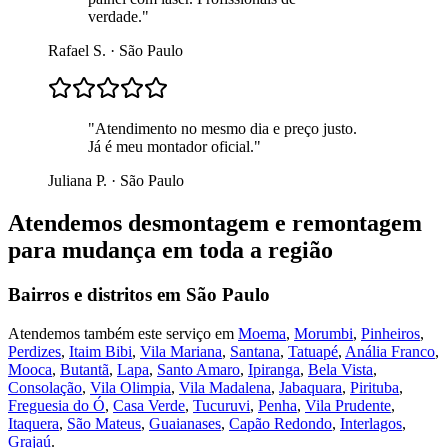
verdade.
"
Rafael S.
·
São Paulo
"
Atendimento no mesmo dia e preço justo.
Já é meu montador oficial.
"
Juliana P.
·
São Paulo
Atendemos
desmontagem e remontagem
para mudança
em toda a região
Bairros e distritos em
São Paulo
Atendemos também este serviço em
Moema
,
Morumbi
,
Pinheiros
,
Perdizes
,
Itaim Bibi
,
Vila Mariana
,
Santana
,
Tatuapé
,
Anália Franco
,
Mooca
,
Butantã
,
Lapa
,
Santo Amaro
,
Ipiranga
,
Bela Vista
,
Consolação
,
Vila Olimpia
,
Vila Madalena
,
Jabaquara
,
Pirituba
,
Freguesia do Ó
,
Casa Verde
,
Tucuruvi
,
Penha
,
Vila Prudente
,
Itaquera
,
São Mateus
,
Guaianases
,
Capão Redondo
,
Interlagos
,
Grajaú
.