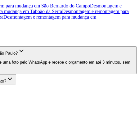
em para mudança
em
São Bernardo do Campo
Desmontagem e
ra mudança
em
Taboão da Serra
Desmontagem e remontagem para
ba
Desmontagem e remontagem para mudança
em
ão Paulo?
vie uma foto pelo WhatsApp e recebe o orçamento em até 3 minutos, sem
nto?