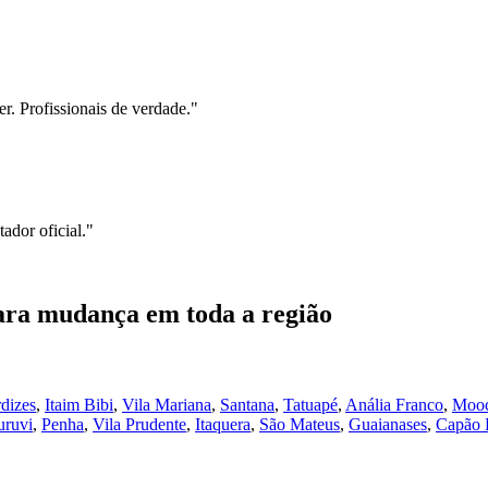
r. Profissionais de verdade.
"
ador oficial.
"
ara mudança
em toda a região
dizes
,
Itaim Bibi
,
Vila Mariana
,
Santana
,
Tatuapé
,
Anália Franco
,
Moo
uruvi
,
Penha
,
Vila Prudente
,
Itaquera
,
São Mateus
,
Guaianases
,
Capão 