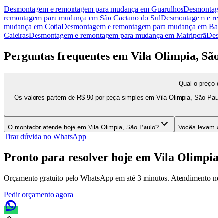
Desmontagem e remontagem para mudança
em
Guarulhos
Desmontag
remontagem para mudança
em
São Caetano do Sul
Desmontagem e r
mudança
em
Cotia
Desmontagem e remontagem para mudança
em
Ba
Caieiras
Desmontagem e remontagem para mudança
em
Mairiporã
Des
Perguntas frequentes em
Vila Olimpia, Sã
Qual o preço
Os valores partem de R$ 90 por peça simples em Vila Olimpia, São Pau
O montador atende hoje em Vila Olimpia, São Paulo?
Vocês levam a
Tirar dúvida no WhatsApp
Pronto para resolver hoje em
Vila Olimpia
Orçamento gratuito pelo WhatsApp em até 3 minutos. Atendimento n
Pedir orçamento agora