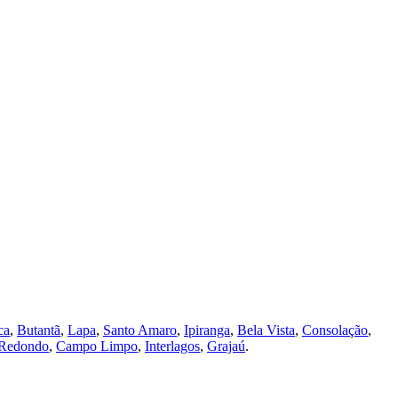
ca
,
Butantã
,
Lapa
,
Santo Amaro
,
Ipiranga
,
Bela Vista
,
Consolação
,
Redondo
,
Campo Limpo
,
Interlagos
,
Grajaú
.