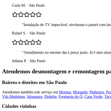
Carla M.
·
São Paulo
"
Instalação de TV impecável, nivelaram o painel com lase
Rafael S.
·
São Paulo
"
Atendimento no mesmo dia e preço justo. Já é meu mont
Juliana P.
·
São Paulo
Atendemos
desmontagem e remontagem p
Bairros e distritos em
São Paulo
Atendemos também este serviço em
Moema
,
Morumbi
,
Pinheiros
,
Per
Vila Madalena
,
Jabaquara
,
Pirituba
,
Freguesia do Ó
,
Casa Verde
,
Tuc
Cidades vizinhas