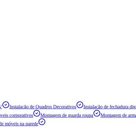
TV
Instalação de Quadros Decorativos
Instalação de fechadura digi
eis corporativos
Montagem de guarda roupa
Montagem de armá
de móveis na parede