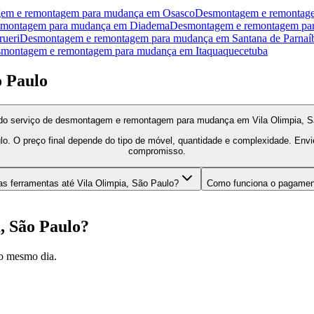
em e remontagem para mudança
em
Osasco
Desmontagem e remontag
emontagem para mudança
em
Diadema
Desmontagem e remontagem pa
rueri
Desmontagem e remontagem para mudança
em
Santana de Parnaí
montagem e remontagem para mudança
em
Itaquaquecetuba
o Paulo
 do serviço de desmontagem e remontagem para mudança em Vila Olimpia, S
lo. O preço final depende do tipo de móvel, quantidade e complexidade. En
compromisso.
s ferramentas até Vila Olimpia, São Paulo?
Como funciona o pagame
, São Paulo
?
o mesmo dia.