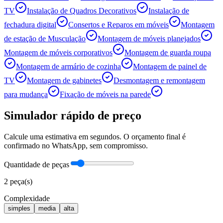
TV
Instalação de Quadros Decorativos
Instalação de
fechadura digital
Consertos e Reparos em móveis
Montagem
de estação de Musculação
Montagem de móveis planejados
Montagem de móveis corporativos
Montagem de guarda roupa
Montagem de armário de cozinha
Montagem de painel de
TV
Montagem de gabinetes
Desmontagem e remontagem
para mudança
Fixação de móveis na parede
Simulador rápido de preço
Calcule uma estimativa em segundos. O orçamento final é
confirmado no WhatsApp, sem compromisso.
Quantidade de peças
2
peça(s)
Complexidade
simples
media
alta