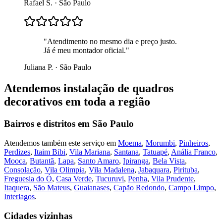
Rafael S.
·
São Paulo
"
Atendimento no mesmo dia e preço justo.
Já é meu montador oficial.
"
Juliana P.
·
São Paulo
Atendemos
instalação de quadros
decorativos
em toda a região
Bairros e distritos em
São Paulo
Atendemos também este serviço em
Moema
,
Morumbi
,
Pinheiros
,
Perdizes
,
Itaim Bibi
,
Vila Mariana
,
Santana
,
Tatuapé
,
Anália Franco
,
Mooca
,
Butantã
,
Lapa
,
Santo Amaro
,
Ipiranga
,
Bela Vista
,
Consolação
,
Vila Olimpia
,
Vila Madalena
,
Jabaquara
,
Pirituba
,
Freguesia do Ó
,
Casa Verde
,
Tucuruvi
,
Penha
,
Vila Prudente
,
Itaquera
,
São Mateus
,
Guaianases
,
Capão Redondo
,
Campo Limpo
,
Interlagos
.
Cidades vizinhas