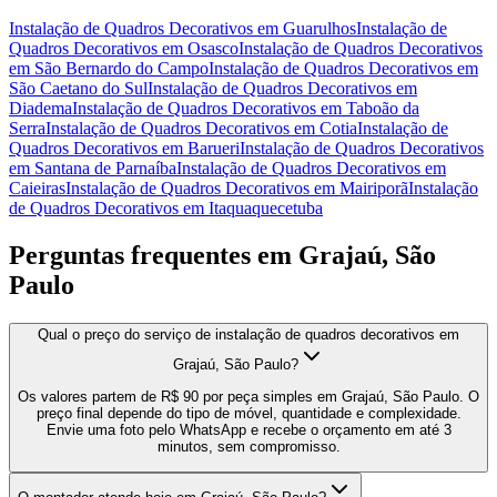
Instalação de Quadros Decorativos
em
Guarulhos
Instalação de
Quadros Decorativos
em
Osasco
Instalação de Quadros Decorativos
em
São Bernardo do Campo
Instalação de Quadros Decorativos
em
São Caetano do Sul
Instalação de Quadros Decorativos
em
Diadema
Instalação de Quadros Decorativos
em
Taboão da
Serra
Instalação de Quadros Decorativos
em
Cotia
Instalação de
Quadros Decorativos
em
Barueri
Instalação de Quadros Decorativos
em
Santana de Parnaíba
Instalação de Quadros Decorativos
em
Caieiras
Instalação de Quadros Decorativos
em
Mairiporã
Instalação
de Quadros Decorativos
em
Itaquaquecetuba
Perguntas frequentes em
Grajaú, São
Paulo
Qual o preço do serviço de instalação de quadros decorativos em
Grajaú, São Paulo?
Os valores partem de R$ 90 por peça simples em Grajaú, São Paulo. O
preço final depende do tipo de móvel, quantidade e complexidade.
Envie uma foto pelo WhatsApp e recebe o orçamento em até 3
minutos, sem compromisso.