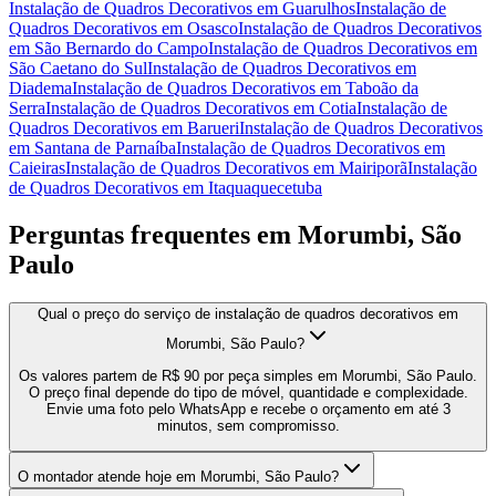
Instalação de Quadros Decorativos
em
Guarulhos
Instalação de
Quadros Decorativos
em
Osasco
Instalação de Quadros Decorativos
em
São Bernardo do Campo
Instalação de Quadros Decorativos
em
São Caetano do Sul
Instalação de Quadros Decorativos
em
Diadema
Instalação de Quadros Decorativos
em
Taboão da
Serra
Instalação de Quadros Decorativos
em
Cotia
Instalação de
Quadros Decorativos
em
Barueri
Instalação de Quadros Decorativos
em
Santana de Parnaíba
Instalação de Quadros Decorativos
em
Caieiras
Instalação de Quadros Decorativos
em
Mairiporã
Instalação
de Quadros Decorativos
em
Itaquaquecetuba
Perguntas frequentes em
Morumbi, São
Paulo
Qual o preço do serviço de instalação de quadros decorativos em
Morumbi, São Paulo?
Os valores partem de R$ 90 por peça simples em Morumbi, São Paulo.
O preço final depende do tipo de móvel, quantidade e complexidade.
Envie uma foto pelo WhatsApp e recebe o orçamento em até 3
minutos, sem compromisso.
O montador atende hoje em Morumbi, São Paulo?