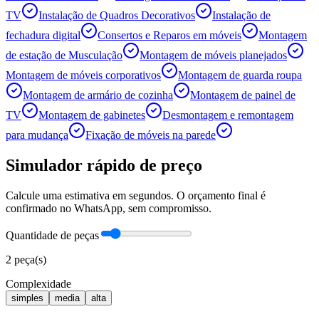
TV
Instalação de Quadros Decorativos
Instalação de
fechadura digital
Consertos e Reparos em móveis
Montagem
de estação de Musculação
Montagem de móveis planejados
Montagem de móveis corporativos
Montagem de guarda roupa
Montagem de armário de cozinha
Montagem de painel de
TV
Montagem de gabinetes
Desmontagem e remontagem
para mudança
Fixação de móveis na parede
Simulador rápido de preço
Calcule uma estimativa em segundos. O orçamento final é
confirmado no WhatsApp, sem compromisso.
Quantidade de peças
2
peça(s)
Complexidade
simples
media
alta