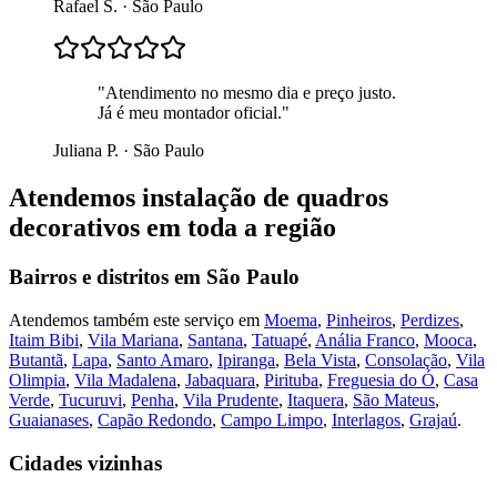
Rafael S.
·
São Paulo
"
Atendimento no mesmo dia e preço justo.
Já é meu montador oficial.
"
Juliana P.
·
São Paulo
Atendemos
instalação de quadros
decorativos
em toda a região
Bairros e distritos em
São Paulo
Atendemos também este serviço em
Moema
,
Pinheiros
,
Perdizes
,
Itaim Bibi
,
Vila Mariana
,
Santana
,
Tatuapé
,
Anália Franco
,
Mooca
,
Butantã
,
Lapa
,
Santo Amaro
,
Ipiranga
,
Bela Vista
,
Consolação
,
Vila
Olimpia
,
Vila Madalena
,
Jabaquara
,
Pirituba
,
Freguesia do Ó
,
Casa
Verde
,
Tucuruvi
,
Penha
,
Vila Prudente
,
Itaquera
,
São Mateus
,
Guaianases
,
Capão Redondo
,
Campo Limpo
,
Interlagos
,
Grajaú
.
Cidades vizinhas