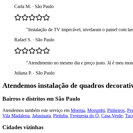
Carla M.
·
São Paulo
"
Instalação de TV impecável, nivelaram o painel com lase
Rafael S.
·
São Paulo
"
Atendimento no mesmo dia e preço justo. Já é meu mont
Juliana P.
·
São Paulo
Atendemos
instalação de quadros decorati
Bairros e distritos em
São Paulo
Atendemos também este serviço em
Moema
,
Morumbi
,
Pinheiros
,
Per
Vila Madalena
,
Jabaquara
,
Pirituba
,
Freguesia do Ó
,
Casa Verde
,
Tuc
Cidades vizinhas