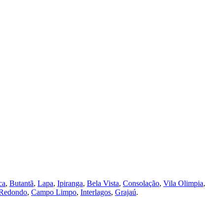
ca
,
Butantã
,
Lapa
,
Ipiranga
,
Bela Vista
,
Consolação
,
Vila Olimpia
,
Redondo
,
Campo Limpo
,
Interlagos
,
Grajaú
.