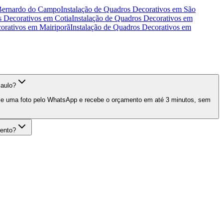
Bernardo do Campo
Instalação de Quadros Decorativos
em
São
s Decorativos
em
Cotia
Instalação de Quadros Decorativos
em
orativos
em
Mairiporã
Instalação de Quadros Decorativos
em
Paulo?
vie uma foto pelo WhatsApp e recebe o orçamento em até 3 minutos, sem
ento?