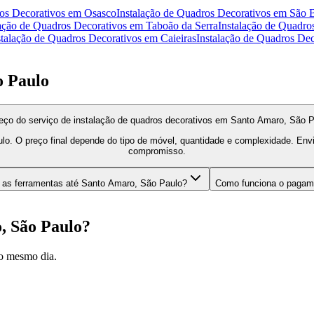
os Decorativos
em
Osasco
Instalação de Quadros Decorativos
em
São 
lação de Quadros Decorativos
em
Taboão da Serra
Instalação de Quadro
stalação de Quadros Decorativos
em
Caieiras
Instalação de Quadros Dec
o Paulo
eço do serviço de instalação de quadros decorativos em Santo Amaro, São 
o. O preço final depende do tipo de móvel, quantidade e complexidade. En
compromisso.
 as ferramentas até Santo Amaro, São Paulo?
Como funciona o pagam
, São Paulo
?
o mesmo dia.