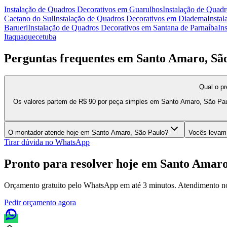
Instalação de Quadros Decorativos
em
Guarulhos
Instalação de Quadr
Caetano do Sul
Instalação de Quadros Decorativos
em
Diadema
Insta
Barueri
Instalação de Quadros Decorativos
em
Santana de Parnaíba
In
Itaquaquecetuba
Perguntas frequentes em
Santo Amaro, Sã
Qual o pr
Os valores partem de R$ 90 por peça simples em Santo Amaro, São Paul
O montador atende hoje em Santo Amaro, São Paulo?
Vocês levam
Tirar dúvida no WhatsApp
Pronto para resolver hoje em
Santo Amaro
Orçamento gratuito pelo WhatsApp em até 3 minutos. Atendimento n
Pedir orçamento agora