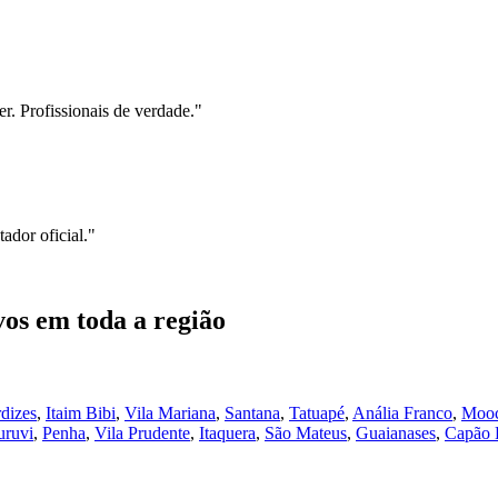
r. Profissionais de verdade.
"
ador oficial.
"
vos
em toda a região
dizes
,
Itaim Bibi
,
Vila Mariana
,
Santana
,
Tatuapé
,
Anália Franco
,
Moo
uruvi
,
Penha
,
Vila Prudente
,
Itaquera
,
São Mateus
,
Guaianases
,
Capão 