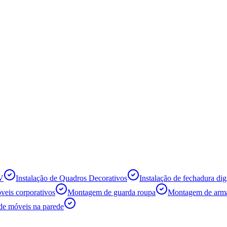
TV
Instalação de Quadros Decorativos
Instalação de fechadura digi
eis corporativos
Montagem de guarda roupa
Montagem de armá
de móveis na parede