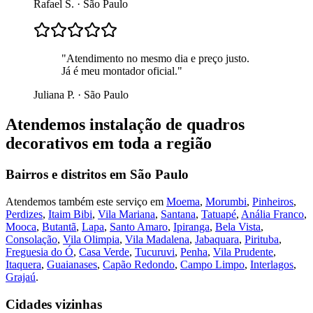
Rafael S.
·
São Paulo
"
Atendimento no mesmo dia e preço justo.
Já é meu montador oficial.
"
Juliana P.
·
São Paulo
Atendemos
instalação de quadros
decorativos
em toda a região
Bairros e distritos em
São Paulo
Atendemos também este serviço em
Moema
,
Morumbi
,
Pinheiros
,
Perdizes
,
Itaim Bibi
,
Vila Mariana
,
Santana
,
Tatuapé
,
Anália Franco
,
Mooca
,
Butantã
,
Lapa
,
Santo Amaro
,
Ipiranga
,
Bela Vista
,
Consolação
,
Vila Olimpia
,
Vila Madalena
,
Jabaquara
,
Pirituba
,
Freguesia do Ó
,
Casa Verde
,
Tucuruvi
,
Penha
,
Vila Prudente
,
Itaquera
,
Guaianases
,
Capão Redondo
,
Campo Limpo
,
Interlagos
,
Grajaú
.
Cidades vizinhas