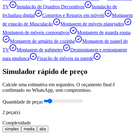
TV
Instalação de Quadros Decorativos
Instalação de
fechadura digital
Consertos e Reparos em móveis
Montagem
de estação de Musculação
Montagem de móveis planejados
Montagem de móveis corporativos
Montagem de guarda roupa
Montagem de armário de cozinha
Montagem de painel de
TV
Montagem de gabinetes
Desmontagem e remontagem
para mudança
Fixação de móveis na parede
Simulador rápido de preço
Calcule uma estimativa em segundos. O orçamento final é
confirmado no WhatsApp, sem compromisso.
Quantidade de peças
2
peça(s)
Complexidade
simples
media
alta