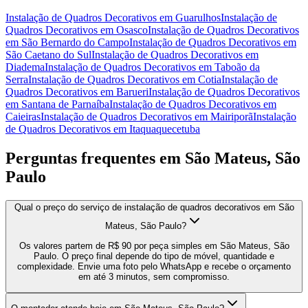
Instalação de Quadros Decorativos
em
Guarulhos
Instalação de
Quadros Decorativos
em
Osasco
Instalação de Quadros Decorativos
em
São Bernardo do Campo
Instalação de Quadros Decorativos
em
São Caetano do Sul
Instalação de Quadros Decorativos
em
Diadema
Instalação de Quadros Decorativos
em
Taboão da
Serra
Instalação de Quadros Decorativos
em
Cotia
Instalação de
Quadros Decorativos
em
Barueri
Instalação de Quadros Decorativos
em
Santana de Parnaíba
Instalação de Quadros Decorativos
em
Caieiras
Instalação de Quadros Decorativos
em
Mairiporã
Instalação
de Quadros Decorativos
em
Itaquaquecetuba
Perguntas frequentes em
São Mateus, São
Paulo
Qual o preço do serviço de instalação de quadros decorativos em São
Mateus, São Paulo?
Os valores partem de R$ 90 por peça simples em São Mateus, São
Paulo. O preço final depende do tipo de móvel, quantidade e
complexidade. Envie uma foto pelo WhatsApp e recebe o orçamento
em até 3 minutos, sem compromisso.