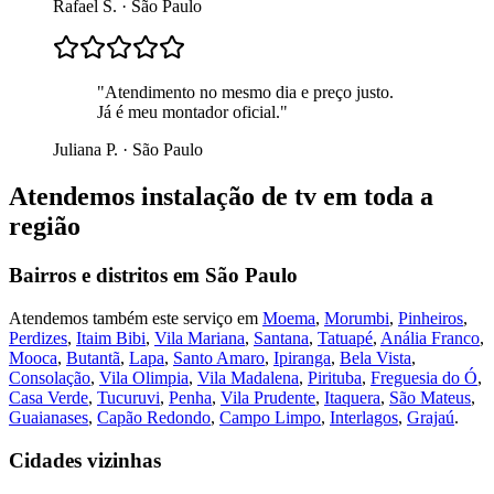
Rafael S.
·
São Paulo
"
Atendimento no mesmo dia e preço justo.
Já é meu montador oficial.
"
Juliana P.
·
São Paulo
Atendemos
instalação de tv
em toda a
região
Bairros e distritos em
São Paulo
Atendemos também este serviço em
Moema
,
Morumbi
,
Pinheiros
,
Perdizes
,
Itaim Bibi
,
Vila Mariana
,
Santana
,
Tatuapé
,
Anália Franco
,
Mooca
,
Butantã
,
Lapa
,
Santo Amaro
,
Ipiranga
,
Bela Vista
,
Consolação
,
Vila Olimpia
,
Vila Madalena
,
Pirituba
,
Freguesia do Ó
,
Casa Verde
,
Tucuruvi
,
Penha
,
Vila Prudente
,
Itaquera
,
São Mateus
,
Guaianases
,
Capão Redondo
,
Campo Limpo
,
Interlagos
,
Grajaú
.
Cidades vizinhas