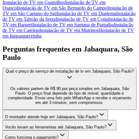
Instalação de TV
em
Guarulhos
Instalação de TV
em
Osasco
Instalação de TV
em
São Bernardo do Campo
Instalação de
TV
em
São Caetano do Sul
Instalação de TV
em
Diadema
Instalação
de TV
em
Taboão da Serra
Instalação de TV
em
Cotia
Instalação de
TV
em
Barueri
Instalação de TV
em
Santana de Parnaíba
Instalação
de TV
em
Caieiras
Instalação de TV
em
Mairiporã
Instalação de TV
em
Itaquaquecetuba
Perguntas frequentes em
Jabaquara, São
Paulo
Qual o preço do serviço de instalação de tv em Jabaquara, São Paulo?
Os valores partem de R$ 90 por peça simples em Jabaquara, São
Paulo. O preço final depende do tipo de móvel, quantidade e
complexidade. Envie uma foto pelo WhatsApp e recebe o orçamento
em até 3 minutos, sem compromisso.
O montador atende hoje em Jabaquara, São Paulo?
Vocês levam as ferramentas até Jabaquara, São Paulo?
Como funciona o pagamento?