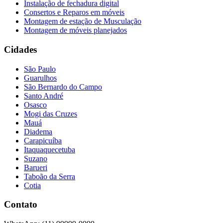
Instalação de fechadura digital
Consertos e Reparos em móveis
Montagem de estação de Musculação
Montagem de móveis planejados
Cidades
São Paulo
Guarulhos
São Bernardo do Campo
Santo André
Osasco
Mogi das Cruzes
Mauá
Diadema
Carapicuíba
Itaquaquecetuba
Suzano
Barueri
Taboão da Serra
Cotia
Contato