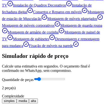
TV
Instalação de Quadros Decorativos
Instalação de
fechadura digital
Consertos e Reparos em móveis
Montagem
de estação de Musculação
Montagem de móveis planejados
Montagem de móveis corporativos
Montagem de guarda roupa
Montagem de armário de cozinha
Montagem de painel de
TV
Montagem de gabinetes
Desmontagem e remontagem
para mudança
Fixação de móveis na parede
Simulador rápido de preço
Calcule uma estimativa em segundos. O orçamento final é
confirmado no WhatsApp, sem compromisso.
Quantidade de peças
2
peça(s)
Complexidade
simples
media
alta