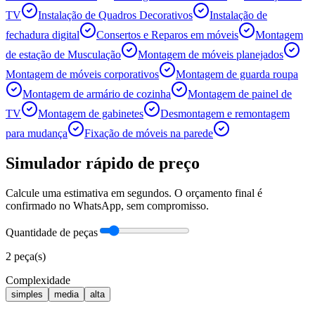
TV
Instalação de Quadros Decorativos
Instalação de
fechadura digital
Consertos e Reparos em móveis
Montagem
de estação de Musculação
Montagem de móveis planejados
Montagem de móveis corporativos
Montagem de guarda roupa
Montagem de armário de cozinha
Montagem de painel de
TV
Montagem de gabinetes
Desmontagem e remontagem
para mudança
Fixação de móveis na parede
Simulador rápido de preço
Calcule uma estimativa em segundos. O orçamento final é
confirmado no WhatsApp, sem compromisso.
Quantidade de peças
2
peça(s)
Complexidade
simples
media
alta