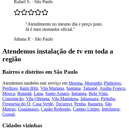
Rafael S.
·
São Paulo
"
Atendimento no mesmo dia e preço justo.
Já é meu montador oficial.
"
Juliana P.
·
São Paulo
Atendemos
instalação de tv
em toda a
região
Bairros e distritos em
São Paulo
Atendemos também este serviço em
Moema
,
Morumbi
,
Pinheiros
,
Perdizes
,
Itaim Bibi
,
Vila Mariana
,
Santana
,
Tatuapé
,
Anália Franco
,
Mooca
,
Butantã
,
Lapa
,
Santo Amaro
,
Ipiranga
,
Bela Vista
,
Consolação
,
Vila Olimpia
,
Vila Madalena
,
Jabaquara
,
Pirituba
,
Freguesia do Ó
,
Casa Verde
,
Tucuruvi
,
Penha
,
Itaquera
,
São
Mateus
,
Guaianases
,
Capão Redondo
,
Campo Limpo
,
Interlagos
,
Grajaú
.
Cidades vizinhas