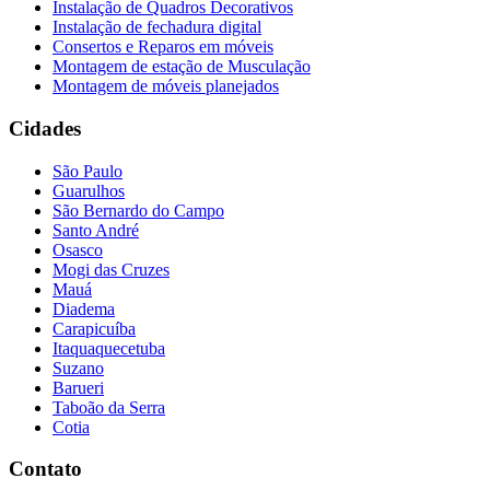
Instalação de Quadros Decorativos
Instalação de fechadura digital
Consertos e Reparos em móveis
Montagem de estação de Musculação
Montagem de móveis planejados
Cidades
São Paulo
Guarulhos
São Bernardo do Campo
Santo André
Osasco
Mogi das Cruzes
Mauá
Diadema
Carapicuíba
Itaquaquecetuba
Suzano
Barueri
Taboão da Serra
Cotia
Contato