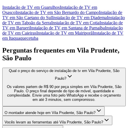
Instalação de TV
em
Guarulhos
Instalação de TV
em
Osasco
Instalação de TV
em
São Bernardo do Campo
Instalação de
TV
em
São Caetano do Sul
Instalação de TV
em
Diadema
Instalação
de TV
em
Taboão da Serra
Instalação de TV
em
Cotia
Instalação de
TV
em
Barueri
Instalação de TV
em
Santana de Parnaíba
Instalação
de TV
em
Caieiras
Instalação de TV
em
Mairiporã
Instalação de TV
em
Itaquaquecetuba
Perguntas frequentes em
Vila Prudente,
São Paulo
Qual o preço do serviço de instalação de tv em Vila Prudente, São
Paulo?
Os valores partem de R$ 90 por peça simples em Vila Prudente, São
Paulo. O preço final depende do tipo de móvel, quantidade e
complexidade. Envie uma foto pelo WhatsApp e recebe o orçamento
em até 3 minutos, sem compromisso.
O montador atende hoje em Vila Prudente, São Paulo?
Vocês levam as ferramentas até Vila Prudente, São Paulo?