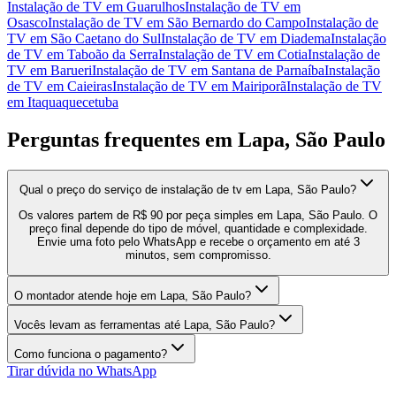
Instalação de TV
em
Guarulhos
Instalação de TV
em
Osasco
Instalação de TV
em
São Bernardo do Campo
Instalação de
TV
em
São Caetano do Sul
Instalação de TV
em
Diadema
Instalação
de TV
em
Taboão da Serra
Instalação de TV
em
Cotia
Instalação de
TV
em
Barueri
Instalação de TV
em
Santana de Parnaíba
Instalação
de TV
em
Caieiras
Instalação de TV
em
Mairiporã
Instalação de TV
em
Itaquaquecetuba
Perguntas frequentes em
Lapa, São Paulo
Qual o preço do serviço de instalação de tv em Lapa, São Paulo?
Os valores partem de R$ 90 por peça simples em Lapa, São Paulo. O
preço final depende do tipo de móvel, quantidade e complexidade.
Envie uma foto pelo WhatsApp e recebe o orçamento em até 3
minutos, sem compromisso.
O montador atende hoje em Lapa, São Paulo?
Vocês levam as ferramentas até Lapa, São Paulo?
Como funciona o pagamento?
Tirar dúvida no WhatsApp