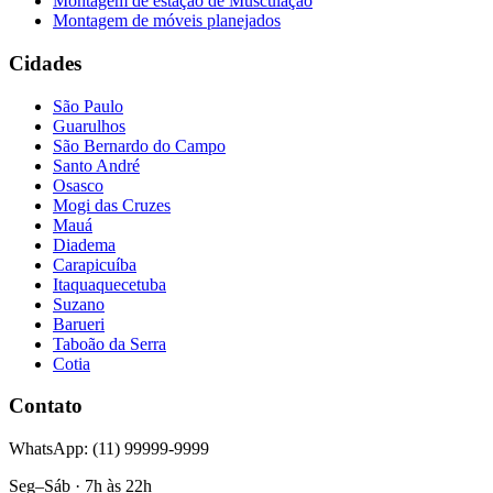
Montagem de estação de Musculação
Montagem de móveis planejados
Cidades
São Paulo
Guarulhos
São Bernardo do Campo
Santo André
Osasco
Mogi das Cruzes
Mauá
Diadema
Carapicuíba
Itaquaquecetuba
Suzano
Barueri
Taboão da Serra
Cotia
Contato
WhatsApp: (11) 99999-9999
Seg–Sáb · 7h às 22h