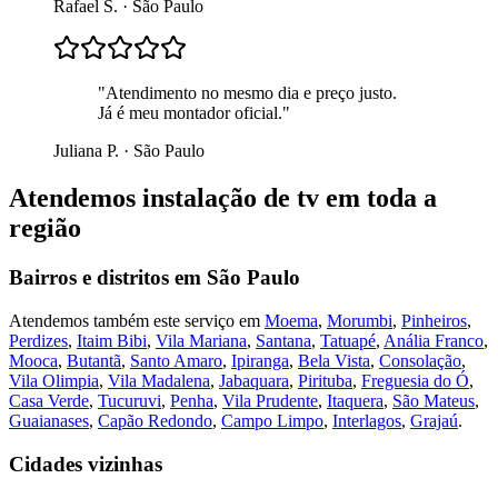
Rafael S.
·
São Paulo
"
Atendimento no mesmo dia e preço justo.
Já é meu montador oficial.
"
Juliana P.
·
São Paulo
Atendemos
instalação de tv
em toda a
região
Bairros e distritos em
São Paulo
Atendemos também este serviço em
Moema
,
Morumbi
,
Pinheiros
,
Perdizes
,
Itaim Bibi
,
Vila Mariana
,
Santana
,
Tatuapé
,
Anália Franco
,
Mooca
,
Butantã
,
Santo Amaro
,
Ipiranga
,
Bela Vista
,
Consolação
,
Vila Olimpia
,
Vila Madalena
,
Jabaquara
,
Pirituba
,
Freguesia do Ó
,
Casa Verde
,
Tucuruvi
,
Penha
,
Vila Prudente
,
Itaquera
,
São Mateus
,
Guaianases
,
Capão Redondo
,
Campo Limpo
,
Interlagos
,
Grajaú
.
Cidades vizinhas