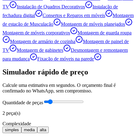
TV
Instalação de Quadros Decorativos
Instalação de
fechadura digital
Consertos e Reparos em móveis
Montagem
de estação de Musculação
Montagem de móveis planejados
Montagem de móveis corporativos
Montagem de guarda roupa
Montagem de armário de cozinha
Montagem de painel de
TV
Montagem de gabinetes
Desmontagem e remontagem
para mudança
Fixação de móveis na parede
Simulador rápido de preço
Calcule uma estimativa em segundos. O orçamento final é
confirmado no WhatsApp, sem compromisso.
Quantidade de peças
2
peça(s)
Complexidade
simples
media
alta