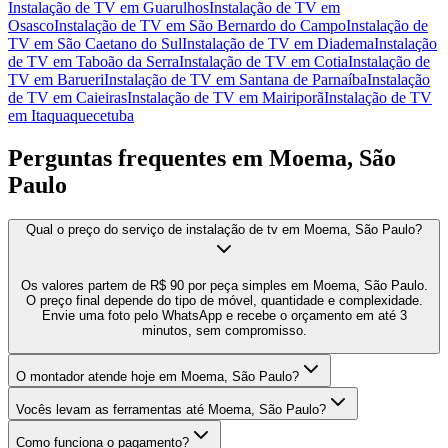
Instalação de TV
em
Guarulhos
Instalação de TV
em
Osasco
Instalação de TV
em
São Bernardo do Campo
Instalação de
TV
em
São Caetano do Sul
Instalação de TV
em
Diadema
Instalação
de TV
em
Taboão da Serra
Instalação de TV
em
Cotia
Instalação de
TV
em
Barueri
Instalação de TV
em
Santana de Parnaíba
Instalação
de TV
em
Caieiras
Instalação de TV
em
Mairiporã
Instalação de TV
em
Itaquaquecetuba
Perguntas frequentes em
Moema, São
Paulo
Qual o preço do serviço de instalação de tv em Moema, São Paulo?
Os valores partem de R$ 90 por peça simples em Moema, São Paulo.
O preço final depende do tipo de móvel, quantidade e complexidade.
Envie uma foto pelo WhatsApp e recebe o orçamento em até 3
minutos, sem compromisso.
O montador atende hoje em Moema, São Paulo?
Vocês levam as ferramentas até Moema, São Paulo?
Como funciona o pagamento?