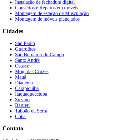
Instalação de fechadura digital
Consertos e Reparos em móveis
Montagem de estação de Musculação
Montagem de móveis planejados
Cidades
São Paulo
Guarulhos
São Bernardo do Campo
Santo André
Osasco
Mogi das Cruzes
Mauá
Diadema
Carapicuíba
Itaquaquecetuba
Suzano
Barueri
Taboão da Serra
Cotia
Contato