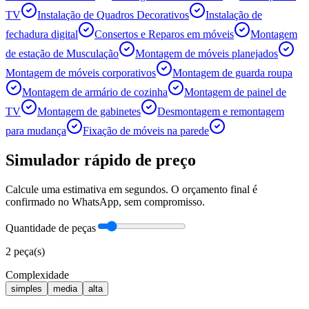
TV
Instalação de Quadros Decorativos
Instalação de
fechadura digital
Consertos e Reparos em móveis
Montagem
de estação de Musculação
Montagem de móveis planejados
Montagem de móveis corporativos
Montagem de guarda roupa
Montagem de armário de cozinha
Montagem de painel de
TV
Montagem de gabinetes
Desmontagem e remontagem
para mudança
Fixação de móveis na parede
Simulador rápido de preço
Calcule uma estimativa em segundos. O orçamento final é
confirmado no WhatsApp, sem compromisso.
Quantidade de peças
2
peça(s)
Complexidade
simples
media
alta