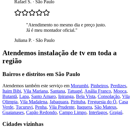
Rafael S.
·
São Paulo
"
Atendimento no mesmo dia e preço justo.
Já é meu montador oficial.
"
Juliana P.
·
São Paulo
Atendemos
instalação de tv
em toda a
região
Bairros e distritos em
São Paulo
Atendemos também este serviço em
Morumbi
,
Pinheiros
,
Perdizes
,
Itaim Bibi
,
Vila Mariana
,
Santana
,
Tatuapé
,
Anália Franco
,
Mooca
,
Butantã
,
Lapa
,
Santo Amaro
,
Ipiranga
,
Bela Vista
,
Consolação
,
Vila
Olimpia
,
Vila Madalena
,
Jabaquara
,
Pirituba
,
Freguesia do Ó
,
Casa
Verde
,
Tucuruvi
,
Penha
,
Vila Prudente
,
Itaquera
,
São Mateus
,
Guaianases
,
Capão Redondo
,
Campo Limpo
,
Interlagos
,
Grajaú
.
Cidades vizinhas