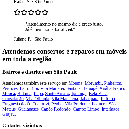
Rafael S.
·
São Paulo
"
Atendimento no mesmo dia e preço justo.
Já é meu montador oficial.
"
Juliana P.
·
São Paulo
Atendemos
consertos e reparos em móveis
em toda a região
Bairros e distritos em
São Paulo
Atendemos também este serviço em
Moema
,
Morumbi
,
Pinheiros
,
Perdizes
,
Itaim Bibi
,
Vila Mariana
,
Santana
,
Tatuapé
,
Anália Franco
,
Mooca
,
Butantã
,
Lapa
,
Santo Amaro
,
Ipiranga
,
Bela Vista
,
Consolação
,
Vila Olimpia
,
Vila Madalena
,
Jabaquara
,
Pirituba
,
Freguesia do Ó
,
Tucuruvi
,
Penha
,
Vila Prudente
,
Itaquera
,
São
Mateus
,
Guaianases
,
Capão Redondo
,
Campo Limpo
,
Interlagos
,
Grajaú
.
Cidades vizinhas