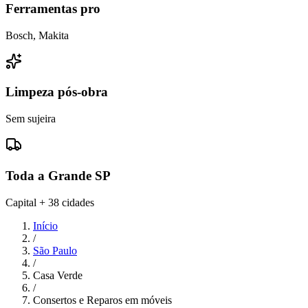
Ferramentas pro
Bosch, Makita
Limpeza pós-obra
Sem sujeira
Toda a Grande SP
Capital + 38 cidades
Início
/
São Paulo
/
Casa Verde
/
Consertos e Reparos em móveis