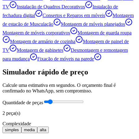
TV
Instalação de Quadros Decorativos
Instalação de
fechadura digital
Consertos e Reparos em móveis
Montagem
de estação de Musculação
Montagem de móveis planejados
Montagem de móveis corporativos
Montagem de guarda roupa
Montagem de armário de cozinha
Montagem de painel de
TV
Montagem de gabinetes
Desmontagem e remontagem
para mudança
Fixação de móveis na parede
Simulador rápido de preço
Calcule uma estimativa em segundos. O orçamento final é
confirmado no WhatsApp, sem compromisso.
Quantidade de peças
2
peça(s)
Complexidade
simples
media
alta