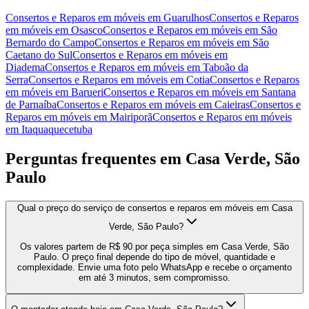
Consertos e Reparos em móveis
em
Guarulhos
Consertos e Reparos
em móveis
em
Osasco
Consertos e Reparos em móveis
em
São
Bernardo do Campo
Consertos e Reparos em móveis
em
São
Caetano do Sul
Consertos e Reparos em móveis
em
Diadema
Consertos e Reparos em móveis
em
Taboão da
Serra
Consertos e Reparos em móveis
em
Cotia
Consertos e Reparos
em móveis
em
Barueri
Consertos e Reparos em móveis
em
Santana
de Parnaíba
Consertos e Reparos em móveis
em
Caieiras
Consertos e
Reparos em móveis
em
Mairiporã
Consertos e Reparos em móveis
em
Itaquaquecetuba
Perguntas frequentes em
Casa Verde, São
Paulo
Qual o preço do serviço de consertos e reparos em móveis em Casa
Verde, São Paulo?
Os valores partem de R$ 90 por peça simples em Casa Verde, São
Paulo. O preço final depende do tipo de móvel, quantidade e
complexidade. Envie uma foto pelo WhatsApp e recebe o orçamento
em até 3 minutos, sem compromisso.