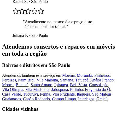
Rafael S.
·
São Paulo
"
Atendimento no mesmo dia e preço justo.
Já é meu montador oficial.
"
Juliana P.
·
São Paulo
Atendemos
consertos e reparos em móveis
em toda a região
Bairros e distritos em
São Paulo
Atendemos também este serviço em
Moema
,
Morumbi
,
Pinheiros
,
Perdizes
,
Itaim Bibi
,
Vila Mariana
,
Santana
,
Tatuapé
,
Anália Franco
,
Mooca
,
Butantã
,
Santo Amaro
,
Ipiranga
,
Bela Vista
,
Consolação
,
Vila Olimpia
,
Vila Madalena
,
Jabaquara
,
Pirituba
,
Freguesia do Ó
,
Casa Verde
,
Tucuruvi
,
Penha
,
Vila Prudente
,
Itaquera
,
São Mateus
,
Guaianases
,
Capão Redondo
,
Campo Limpo
,
Interlagos
,
Grajaú
.
Cidades vizinhas