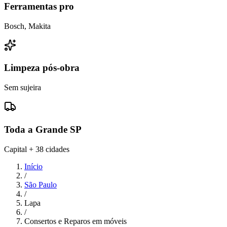
Ferramentas pro
Bosch, Makita
Limpeza pós-obra
Sem sujeira
Toda a Grande SP
Capital + 38 cidades
Início
/
São Paulo
/
Lapa
/
Consertos e Reparos em móveis