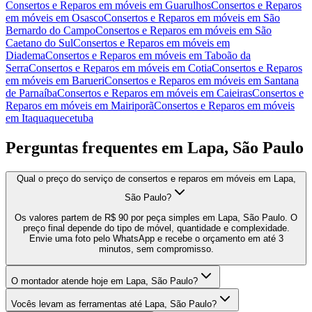
Consertos e Reparos em móveis
em
Guarulhos
Consertos e Reparos
em móveis
em
Osasco
Consertos e Reparos em móveis
em
São
Bernardo do Campo
Consertos e Reparos em móveis
em
São
Caetano do Sul
Consertos e Reparos em móveis
em
Diadema
Consertos e Reparos em móveis
em
Taboão da
Serra
Consertos e Reparos em móveis
em
Cotia
Consertos e Reparos
em móveis
em
Barueri
Consertos e Reparos em móveis
em
Santana
de Parnaíba
Consertos e Reparos em móveis
em
Caieiras
Consertos e
Reparos em móveis
em
Mairiporã
Consertos e Reparos em móveis
em
Itaquaquecetuba
Perguntas frequentes em
Lapa, São Paulo
Qual o preço do serviço de consertos e reparos em móveis em Lapa,
São Paulo?
Os valores partem de R$ 90 por peça simples em Lapa, São Paulo. O
preço final depende do tipo de móvel, quantidade e complexidade.
Envie uma foto pelo WhatsApp e recebe o orçamento em até 3
minutos, sem compromisso.
O montador atende hoje em Lapa, São Paulo?
Vocês levam as ferramentas até Lapa, São Paulo?