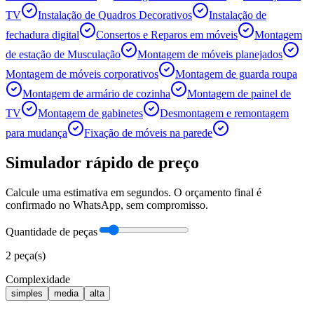
TV
Instalação de Quadros Decorativos
Instalação de
fechadura digital
Consertos e Reparos em móveis
Montagem
de estação de Musculação
Montagem de móveis planejados
Montagem de móveis corporativos
Montagem de guarda roupa
Montagem de armário de cozinha
Montagem de painel de
TV
Montagem de gabinetes
Desmontagem e remontagem
para mudança
Fixação de móveis na parede
Simulador rápido de preço
Calcule uma estimativa em segundos. O orçamento final é
confirmado no WhatsApp, sem compromisso.
Quantidade de peças
2
peça(s)
Complexidade
simples
media
alta