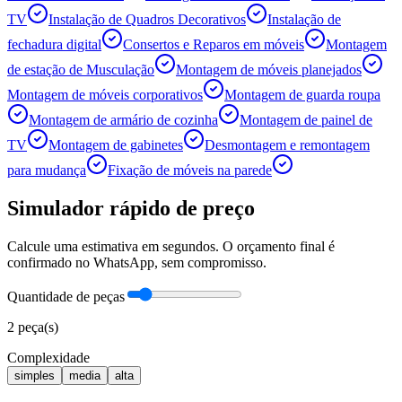
TV
Instalação de Quadros Decorativos
Instalação de
fechadura digital
Consertos e Reparos em móveis
Montagem
de estação de Musculação
Montagem de móveis planejados
Montagem de móveis corporativos
Montagem de guarda roupa
Montagem de armário de cozinha
Montagem de painel de
TV
Montagem de gabinetes
Desmontagem e remontagem
para mudança
Fixação de móveis na parede
Simulador rápido de preço
Calcule uma estimativa em segundos. O orçamento final é
confirmado no WhatsApp, sem compromisso.
Quantidade de peças
2
peça(s)
Complexidade
simples
media
alta