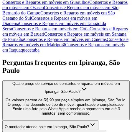
Consertos e Reparos em móveis
em
Guarulhos
Consertos e Reparos
em móveis
em
Osasco
Consertos e Reparos em móveis
em
São
Bernardo do Campo
Consertos e Reparos em móveis
em
São
Caetano do Sul
Consertos e Reparos em móveis
em
Diadema
Consertos e Reparos em móveis
em
Taboão da
Serra
Consertos e Reparos em móveis
em
Cotia
Consertos e Reparos
em móveis
em
Barueri
Consertos e Reparos em móveis
em
Santana
de Parnaíba
Consertos e Reparos em móveis
em
Caieiras
Consertos e
Reparos em móveis
em
Mairiporã
Consertos e Reparos em móveis
em
Itaquaquecetuba
Perguntas frequentes em
Ipiranga, São
Paulo
Qual o preço do serviço de consertos e reparos em móveis em
Ipiranga, São Paulo?
Os valores partem de R$ 90 por peça simples em Ipiranga, São Paulo.
O preço final depende do tipo de móvel, quantidade e complexidade.
Envie uma foto pelo WhatsApp e recebe o orçamento em até 3
minutos, sem compromisso.
O montador atende hoje em Ipiranga, São Paulo?