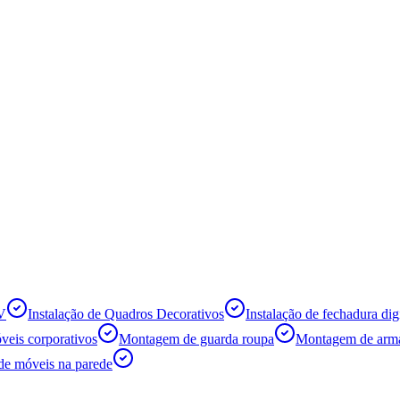
TV
Instalação de Quadros Decorativos
Instalação de fechadura digi
eis corporativos
Montagem de guarda roupa
Montagem de armá
de móveis na parede