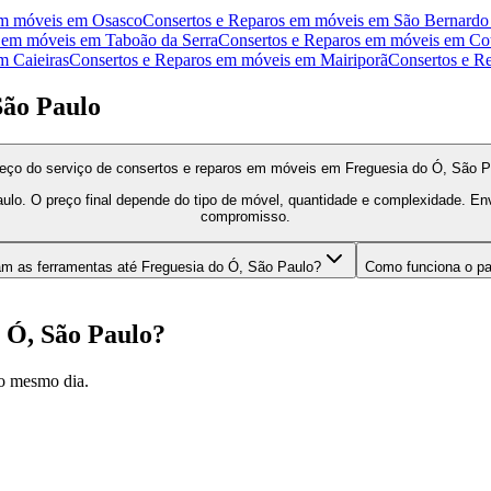
em móveis
em
Osasco
Consertos e Reparos em móveis
em
São Bernard
 em móveis
em
Taboão da Serra
Consertos e Reparos em móveis
em
Co
m
Caieiras
Consertos e Reparos em móveis
em
Mairiporã
Consertos e R
São Paulo
reço do serviço de consertos e reparos em móveis em Freguesia do Ó, São P
ulo. O preço final depende do tipo de móvel, quantidade e complexidade. E
compromisso.
m as ferramentas até Freguesia do Ó, São Paulo?
Como funciona o p
 Ó, São Paulo
?
o mesmo dia.