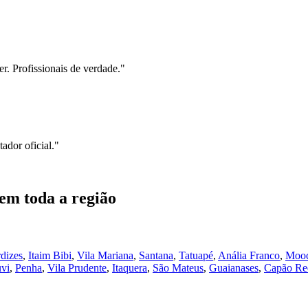
r. Profissionais de verdade.
"
ador oficial.
"
em toda a região
dizes
,
Itaim Bibi
,
Vila Mariana
,
Santana
,
Tatuapé
,
Anália Franco
,
Moo
vi
,
Penha
,
Vila Prudente
,
Itaquera
,
São Mateus
,
Guaianases
,
Capão Re