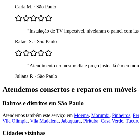
Carla M.
·
São Paulo
"
Instalação de TV impecável, nivelaram o painel com lase
Rafael S.
·
São Paulo
"
Atendimento no mesmo dia e preço justo. Já é meu mont
Juliana P.
·
São Paulo
Atendemos
consertos e reparos em móveis
Bairros e distritos em
São Paulo
Atendemos também este serviço em
Moema
,
Morumbi
,
Pinheiros
,
Per
Vila Olimpia
,
Vila Madalena
,
Jabaquara
,
Pirituba
,
Casa Verde
,
Tucuru
Cidades vizinhas