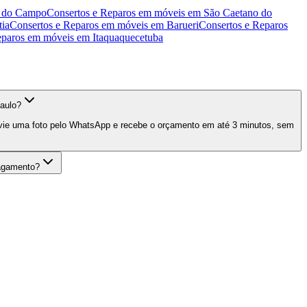
o do Campo
Consertos e Reparos em móveis
em
São Caetano do
tia
Consertos e Reparos em móveis
em
Barueri
Consertos e Reparos
eparos em móveis
em
Itaquaquecetuba
aulo?
nvie uma foto pelo WhatsApp e recebe o orçamento em até 3 minutos, sem
agamento?