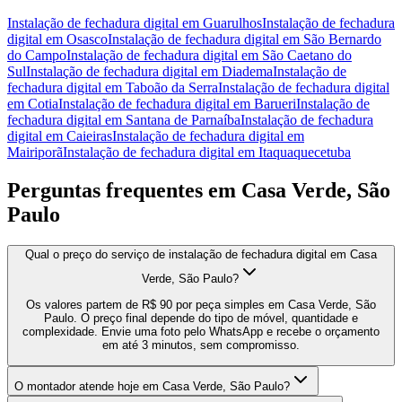
Instalação de fechadura digital
em
Guarulhos
Instalação de fechadura
digital
em
Osasco
Instalação de fechadura digital
em
São Bernardo
do Campo
Instalação de fechadura digital
em
São Caetano do
Sul
Instalação de fechadura digital
em
Diadema
Instalação de
fechadura digital
em
Taboão da Serra
Instalação de fechadura digital
em
Cotia
Instalação de fechadura digital
em
Barueri
Instalação de
fechadura digital
em
Santana de Parnaíba
Instalação de fechadura
digital
em
Caieiras
Instalação de fechadura digital
em
Mairiporã
Instalação de fechadura digital
em
Itaquaquecetuba
Perguntas frequentes em
Casa Verde, São
Paulo
Qual o preço do serviço de instalação de fechadura digital em Casa
Verde, São Paulo?
Os valores partem de R$ 90 por peça simples em Casa Verde, São
Paulo. O preço final depende do tipo de móvel, quantidade e
complexidade. Envie uma foto pelo WhatsApp e recebe o orçamento
em até 3 minutos, sem compromisso.
O montador atende hoje em Casa Verde, São Paulo?