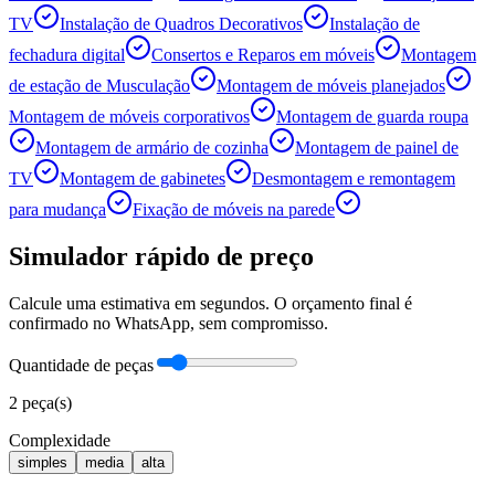
TV
Instalação de Quadros Decorativos
Instalação de
fechadura digital
Consertos e Reparos em móveis
Montagem
de estação de Musculação
Montagem de móveis planejados
Montagem de móveis corporativos
Montagem de guarda roupa
Montagem de armário de cozinha
Montagem de painel de
TV
Montagem de gabinetes
Desmontagem e remontagem
para mudança
Fixação de móveis na parede
Simulador rápido de preço
Calcule uma estimativa em segundos. O orçamento final é
confirmado no WhatsApp, sem compromisso.
Quantidade de peças
2
peça(s)
Complexidade
simples
media
alta