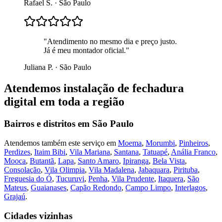
Rafael S.
·
São Paulo
"
Atendimento no mesmo dia e preço justo.
Já é meu montador oficial.
"
Juliana P.
·
São Paulo
Atendemos
instalação de fechadura
digital
em toda a região
Bairros e distritos em
São Paulo
Atendemos também este serviço em
Moema
,
Morumbi
,
Pinheiros
,
Perdizes
,
Itaim Bibi
,
Vila Mariana
,
Santana
,
Tatuapé
,
Anália Franco
,
Mooca
,
Butantã
,
Lapa
,
Santo Amaro
,
Ipiranga
,
Bela Vista
,
Consolação
,
Vila Olimpia
,
Vila Madalena
,
Jabaquara
,
Pirituba
,
Freguesia do Ó
,
Tucuruvi
,
Penha
,
Vila Prudente
,
Itaquera
,
São
Mateus
,
Guaianases
,
Capão Redondo
,
Campo Limpo
,
Interlagos
,
Grajaú
.
Cidades vizinhas