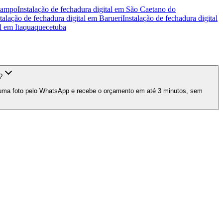
Campo
Instalação de fechadura digital
em
São Caetano do
talação de fechadura digital
em
Barueri
Instalação de fechadura digital
l
em
Itaquaquecetuba
?
e uma foto pelo WhatsApp e recebe o orçamento em até 3 minutos, sem