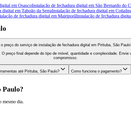
igital
em
Osasco
Instalação de fechadura digital
em
São Bernardo do 
 digital
em
Taboão da Serra
Instalação de fechadura digital
em
Cotia
Ins
talação de fechadura digital
em
Mairiporã
Instalação de fechadura digita
lo
 o preço do serviço de instalação de fechadura digital em Pirituba, São Paulo
. O preço final depende do tipo de móvel, quantidade e complexidade. Envi
compromisso.
rramentas até Pirituba, São Paulo?
Como funciona o pagamento?
o Paulo
?
o mesmo dia.