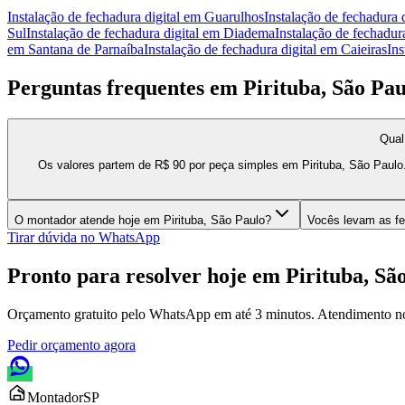
Instalação de fechadura digital
em
Guarulhos
Instalação de fechadura d
Sul
Instalação de fechadura digital
em
Diadema
Instalação de fechadura
em
Santana de Parnaíba
Instalação de fechadura digital
em
Caieiras
Ins
Perguntas frequentes em
Pirituba, São Pau
Qual
Os valores partem de R$ 90 por peça simples em Pirituba, São Paulo
O montador atende hoje em Pirituba, São Paulo?
Vocês levam as fe
Tirar dúvida no WhatsApp
Pronto para resolver hoje em
Pirituba, Sã
Orçamento gratuito pelo WhatsApp em até 3 minutos. Atendimento n
Pedir orçamento agora
Montador
SP