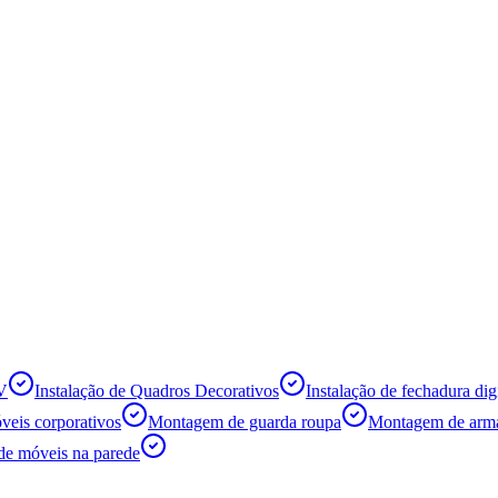
TV
Instalação de Quadros Decorativos
Instalação de fechadura digi
eis corporativos
Montagem de guarda roupa
Montagem de armá
de móveis na parede