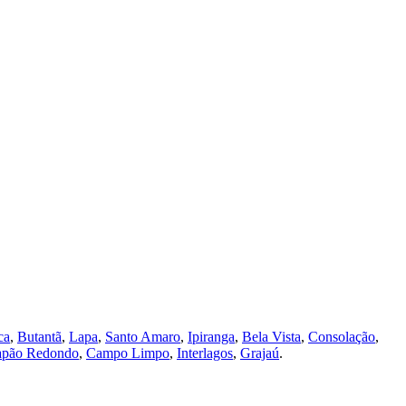
ca
,
Butantã
,
Lapa
,
Santo Amaro
,
Ipiranga
,
Bela Vista
,
Consolação
,
pão Redondo
,
Campo Limpo
,
Interlagos
,
Grajaú
.