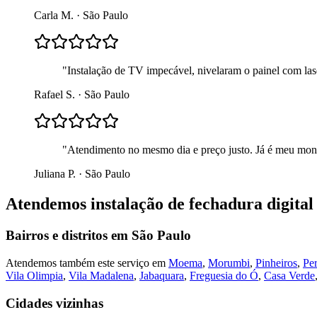
Carla M.
·
São Paulo
"
Instalação de TV impecável, nivelaram o painel com lase
Rafael S.
·
São Paulo
"
Atendimento no mesmo dia e preço justo. Já é meu mont
Juliana P.
·
São Paulo
Atendemos
instalação de fechadura digital
Bairros e distritos em
São Paulo
Atendemos também este serviço em
Moema
,
Morumbi
,
Pinheiros
,
Per
Vila Olimpia
,
Vila Madalena
,
Jabaquara
,
Freguesia do Ó
,
Casa Verde
Cidades vizinhas