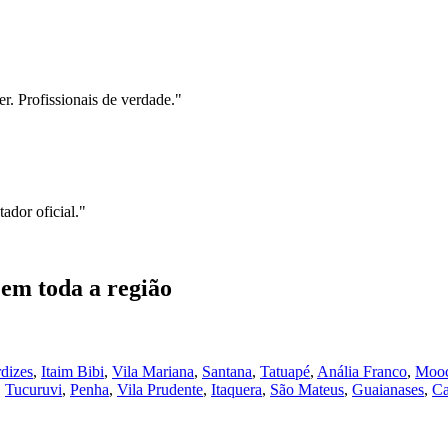
r. Profissionais de verdade.
"
ador oficial.
"
em toda a região
dizes
,
Itaim Bibi
,
Vila Mariana
,
Santana
,
Tatuapé
,
Anália Franco
,
Moo
,
Tucuruvi
,
Penha
,
Vila Prudente
,
Itaquera
,
São Mateus
,
Guaianases
,
Ca