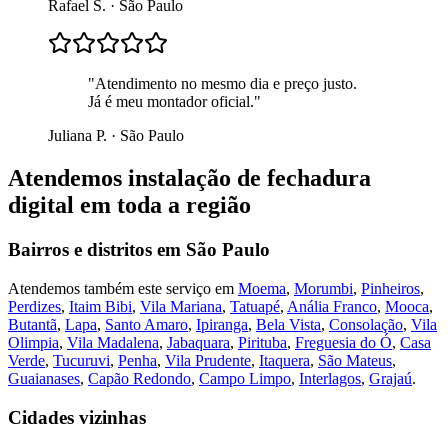
Rafael S.
·
São Paulo
"
Atendimento no mesmo dia e preço justo.
Já é meu montador oficial.
"
Juliana P.
·
São Paulo
Atendemos
instalação de fechadura
digital
em toda a região
Bairros e distritos em
São Paulo
Atendemos também este serviço em
Moema
,
Morumbi
,
Pinheiros
,
Perdizes
,
Itaim Bibi
,
Vila Mariana
,
Tatuapé
,
Anália Franco
,
Mooca
,
Butantã
,
Lapa
,
Santo Amaro
,
Ipiranga
,
Bela Vista
,
Consolação
,
Vila
Olimpia
,
Vila Madalena
,
Jabaquara
,
Pirituba
,
Freguesia do Ó
,
Casa
Verde
,
Tucuruvi
,
Penha
,
Vila Prudente
,
Itaquera
,
São Mateus
,
Guaianases
,
Capão Redondo
,
Campo Limpo
,
Interlagos
,
Grajaú
.
Cidades vizinhas