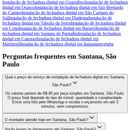
Instalação de fechadura digital
em
Guarulhos
Instalação de fechadura
digital
em
Osasco
Instalação de fechadura digital
em
São Bernardo
do Campo
Instalação de fechadura digital
em
São Caetano do
Sul
Instalação de fechadura digital
em
Diadema
Instalação de
fechadura digital
em
Taboão da Serra
Instalação de fechadura digital
em
Cotia
Instalação de fechadura digital
em
Barueri
Instalação de
fechadura digital
em
Santana de Parnaíba
Instalação de fechadura
digital
em
Caieiras
Instalação de fechadura digital
em
Mairiporã
Instalação de fechadura digital
em
Itaquaquecetuba
Perguntas frequentes em
Santana, São
Paulo
Qual o preço do serviço de instalação de fechadura digital em Santana,
São Paulo?
Os valores partem de R$ 90 por peça simples em Santana, São Paulo.
O preço final depende do tipo de móvel, quantidade e complexidade.
Envie uma foto pelo WhatsApp e recebe o orçamento em até 3
minutos, sem compromisso.
O montador atende hoje em Santana, São Paulo?
Vocês levam as ferramentas até Santana, São Paulo?