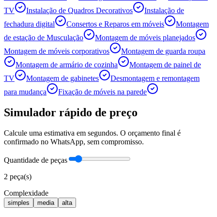
TV
Instalação de Quadros Decorativos
Instalação de
fechadura digital
Consertos e Reparos em móveis
Montagem
de estação de Musculação
Montagem de móveis planejados
Montagem de móveis corporativos
Montagem de guarda roupa
Montagem de armário de cozinha
Montagem de painel de
TV
Montagem de gabinetes
Desmontagem e remontagem
para mudança
Fixação de móveis na parede
Simulador rápido de preço
Calcule uma estimativa em segundos. O orçamento final é
confirmado no WhatsApp, sem compromisso.
Quantidade de peças
2
peça(s)
Complexidade
simples
media
alta