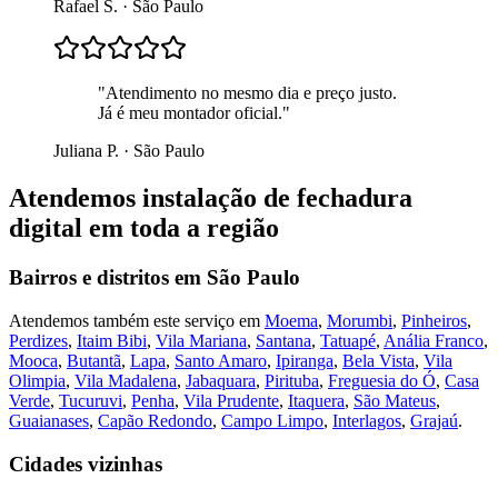
Rafael S.
·
São Paulo
"
Atendimento no mesmo dia e preço justo.
Já é meu montador oficial.
"
Juliana P.
·
São Paulo
Atendemos
instalação de fechadura
digital
em toda a região
Bairros e distritos em
São Paulo
Atendemos também este serviço em
Moema
,
Morumbi
,
Pinheiros
,
Perdizes
,
Itaim Bibi
,
Vila Mariana
,
Santana
,
Tatuapé
,
Anália Franco
,
Mooca
,
Butantã
,
Lapa
,
Santo Amaro
,
Ipiranga
,
Bela Vista
,
Vila
Olimpia
,
Vila Madalena
,
Jabaquara
,
Pirituba
,
Freguesia do Ó
,
Casa
Verde
,
Tucuruvi
,
Penha
,
Vila Prudente
,
Itaquera
,
São Mateus
,
Guaianases
,
Capão Redondo
,
Campo Limpo
,
Interlagos
,
Grajaú
.
Cidades vizinhas