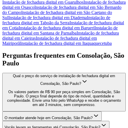
Instalação de fechadura digital
em
Guarulhos
Instalação de fechadura
digital
em
Osasco
Instalação de fechadura digital
em
São Bernardo
do Campo
Instalação de fechadura digital
em
São Caetano do
Sul
Instalação de fechadura digital
em
Diadema
Instalação de
fechadura digital
em
Taboão da Serra
Instalação de fechadura digital
em
Cotia
Instalação de fechadura digital
em
Barueri
Instalação de
fechadura digital
em
Santana de Parnaíba
Instalação de fechadura
digital
em
Caieiras
Instalação de fechadura digital
em
Mairiporã
Instalação de fechadura digital
em
Itaquaquecetuba
Perguntas frequentes em
Consolação, São
Paulo
Qual o preço do serviço de instalação de fechadura digital em
Consolação, São Paulo?
Os valores partem de R$ 90 por peça simples em Consolação, São
Paulo. O preço final depende do tipo de móvel, quantidade e
complexidade. Envie uma foto pelo WhatsApp e recebe o orçamento
em até 3 minutos, sem compromisso.
O montador atende hoje em Consolação, São Paulo?
Vocês levam as ferramentas até Consolação, São Paulo?