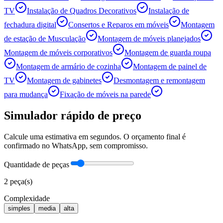
TV
Instalação de Quadros Decorativos
Instalação de
fechadura digital
Consertos e Reparos em móveis
Montagem
de estação de Musculação
Montagem de móveis planejados
Montagem de móveis corporativos
Montagem de guarda roupa
Montagem de armário de cozinha
Montagem de painel de
TV
Montagem de gabinetes
Desmontagem e remontagem
para mudança
Fixação de móveis na parede
Simulador rápido de preço
Calcule uma estimativa em segundos. O orçamento final é
confirmado no WhatsApp, sem compromisso.
Quantidade de peças
2
peça(s)
Complexidade
simples
media
alta