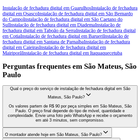
Instalação de fechadura digital
em
Guarulhos
Instalação de fechadura
digital
em
Osasco
Instalação de fechadura digital
em
São Bernardo
do Campo
Instalação de fechadura digital
em
São Caetano do
Sul
Instalação de fechadura digital
em
Diadema
Instalação de
fechadura digital
em
Taboão da Serra
Instalação de fechadura digital
em
Cotia
Instalação de fechadura digital
em
Barueri
Instalação de
fechadura digital
em
Santana de Parnaíba
Instalação de fechadura
digital
em
Caieiras
Instalação de fechadura digital
em
Mairiporã
Instalação de fechadura digital
em
Itaquaquecetuba
Perguntas frequentes em
São Mateus, São
Paulo
Qual o preço do serviço de instalação de fechadura digital em São
Mateus, São Paulo?
Os valores partem de R$ 90 por peça simples em São Mateus, São
Paulo. O preço final depende do tipo de móvel, quantidade e
complexidade. Envie uma foto pelo WhatsApp e recebe o orçamento
em até 3 minutos, sem compromisso.
O montador atende hoje em São Mateus, São Paulo?