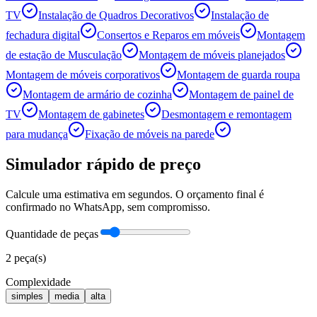
TV
Instalação de Quadros Decorativos
Instalação de
fechadura digital
Consertos e Reparos em móveis
Montagem
de estação de Musculação
Montagem de móveis planejados
Montagem de móveis corporativos
Montagem de guarda roupa
Montagem de armário de cozinha
Montagem de painel de
TV
Montagem de gabinetes
Desmontagem e remontagem
para mudança
Fixação de móveis na parede
Simulador rápido de preço
Calcule uma estimativa em segundos. O orçamento final é
confirmado no WhatsApp, sem compromisso.
Quantidade de peças
2
peça(s)
Complexidade
simples
media
alta