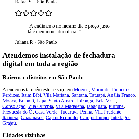
Rafael S.
·
São Paulo
"
Atendimento no mesmo dia e preço justo.
Já é meu montador oficial.
"
Juliana P.
·
São Paulo
Atendemos
instalação de fechadura
digital
em toda a região
Bairros e distritos em
São Paulo
Atendemos também este serviço em
Moema
,
Morumbi
,
Pinheiros
,
Perdizes
,
Itaim Bibi
,
Vila Mariana
,
Santana
,
Tatuapé
,
Anália Franco
,
Mooca
,
Butantã
,
Lapa
,
Santo Amaro
,
Ipiranga
,
Bela Vista
,
Consolação
,
Vila Olimpia
,
Vila Madalena
,
Jabaquara
,
Pirituba
,
Freguesia do Ó
,
Casa Verde
,
Tucuruvi
,
Penha
,
Vila Prudente
,
Itaquera
,
Guaianases
,
Capão Redondo
,
Campo Limpo
,
Interlagos
,
Grajaú
.
Cidades vizinhas